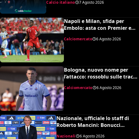
Calcio italiano
7 Agosto 2026
un’insospettabile
Napoli e Milan, sfida per
Embolo: asta con Premier e
MLS, il prezzo
Calciomercato
6 Agosto 2026
Bologna, nuovo nome per
l’attacco: rossoblu sulle tracce
di Piccoli
Calciomercato
6 Agosto 2026
Nazionale, ufficiale lo staff di
Roberto Mancini: Bonucci
collaboratore, Bollini vice
Nazionali
6 Agosto 2026