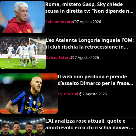
Roma, mistero Gasp, Sky chiede
scusa in diretta tv: “Non dipende né
da noi né da lui”. Colpo a sorpresa in
Calciomercato
7 Agosto 2026
arrivo?
L’ex Atalanta Longoria inguaia l’OM:
il club rischia la retrocessione in
Ligue 2 e svende tutti i suoi pezzi
Calcio Estero
7 Agosto 2026
pregiati
Il web non perdona e prende
d’assalto Dimarco per la frase
su Baresi (VIDEO)
TV e Social
7 Agosto 2026
L’AI analizza rose attuali, quote e
amichevoli: ecco chi rischia davvero
di retrocedere. C’è anche