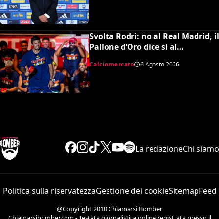
Svolta Rodri: no al Real Madrid, il
Pallone d’Oro dice sì al
Barcellona per 50 milioni
Calciomercato
6 Agosto 2026
La redazione
Chi siamo
Politica sulla riservatezza
Gestione dei cookie
Sitemap
Feed
@Copyright 2010 Chiamarsi Bomber
Chiamarsibomber.com - Testata giornalistica online registrata presso il