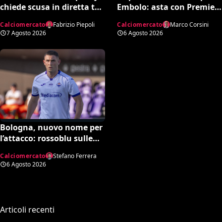
chiede scusa in diretta tv:
Embolo: asta con Premier
“Non dipende né da noi né
e MLS, il prezzo
Calciomercato
Fabrizio Piepoli
Calciomercato
Marco Corsini
da lui”. Colpo a sorpresa
7 Agosto 2026
6 Agosto 2026
in arrivo?
Bologna, nuovo nome per
l’attacco: rossoblu sulle
tracce di Piccoli
Calciomercato
Stefano Ferrera
6 Agosto 2026
Articoli recenti