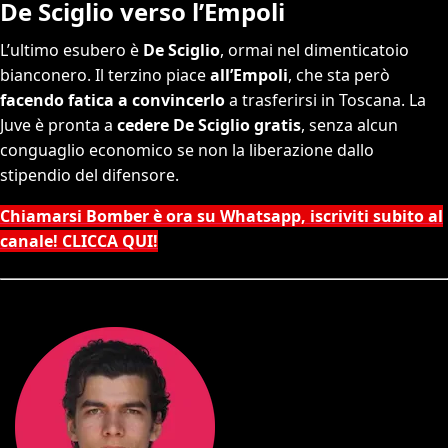
De Sciglio verso l’Empoli
L’ultimo esubero è
De Sciglio
, ormai nel dimenticatoio
bianconero. Il terzino piace
all’Empoli
, che sta però
facendo fatica a convincerlo
a trasferirsi in Toscana. La
Juve è pronta a
cedere De Sciglio gratis
, senza alcun
conguaglio economico se non la liberazione dallo
stipendio del difensore.
Chiamarsi Bomber è ora su Whatsapp, iscriviti subito al
canale! CLICCA QUI!