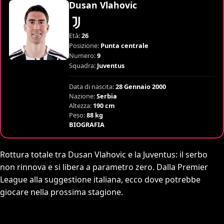
Dusan Vlahovic
Età:
26
Posizione:
Punta centrale
Numero:
9
Squadra:
Juventus
Data di nascita:
28 Gennaio 2000
Nazione:
Serbia
Altezza:
190 cm
Peso:
88 kg
BIOGRAFIA
Rottura totale tra Dusan Vlahovic e la Juventus: il serbo
non rinnova e si libera a parametro zero. Dalla Premier
League alla suggestione italiana, ecco dove potrebbe
giocare nella prossima stagione.