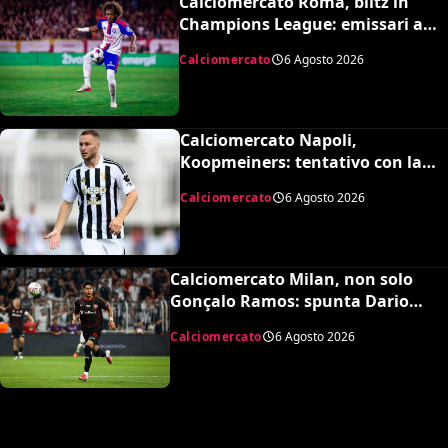
Calciomercato Roma, blitz in
Champions League: emissari a
Lione per Malick Fofana
Calciomercato
6 Agosto 2026
Calciomercato Napoli,
Koopmeiners: tentativo con la
Juventus, la cifra per chiudere
Calciomercato
6 Agosto 2026
Calciomercato Milan, non solo
Gonçalo Ramos: spunta Dario
Osorio per l’attacco di Amorim
Calciomercato
6 Agosto 2026