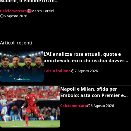
Madrid, il Pallone d’Oro
dice sì al Barcellona per 50
Calciomercato
Marco Corsini
milioni
6 Agosto 2026
Articoli recenti
L’AI analizza rose attuali, quote e
amichevoli: ecco chi rischia davvero
di retrocedere. C’è anche
Calcio italiano
7 Agosto 2026
un’insospettabile
Napoli e Milan, sfida per
Embolo: asta con Premier e
MLS, il prezzo
Calciomercato
6 Agosto 2026