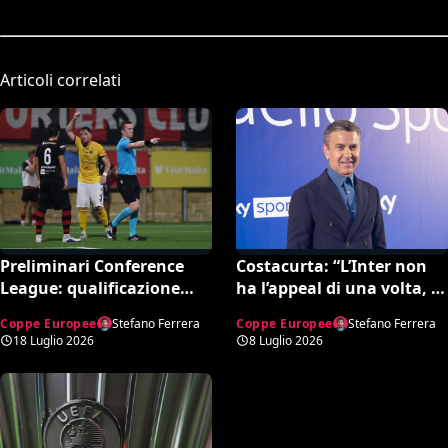
Articoli correlati
Preliminari Conference
Costacurta: “L’Inter non
League: qualificazione
ha l’appeal di una volta, la
decisa da rigore
Juve tornerà in alto”. Poi
Coppe Europee
Stefano Ferrera
Coppe Europee
Stefano Ferrera
inesistente (VIDEO)
la bordata ad Allegri e
18 Luglio 2026
8 Luglio 2026
Mourinho