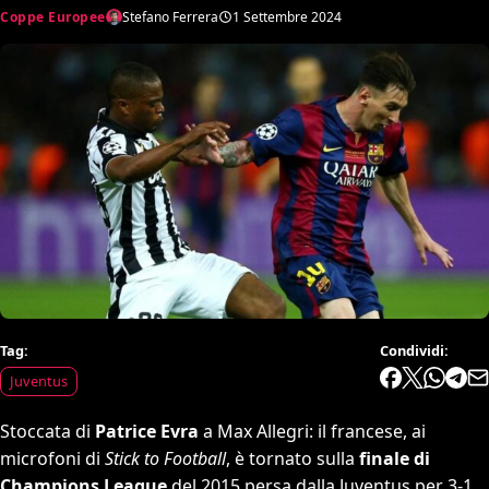
Coppe Europee
Stefano Ferrera
1 Settembre 2024
Tag:
Condividi:
Juventus
Stoccata di
Patrice Evra
a Max Allegri: il francese, ai
microfoni di
Stick to Football
, è tornato sulla
finale di
Champions League
del 2015 persa dalla Juventus per 3-1