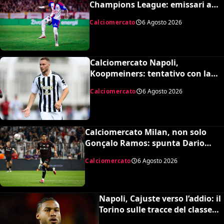
Champions League: emissari a
Lione per Malick Fofana
Calciomercato
6 Agosto 2026
Calciomercato Napoli,
Koopmeiners: tentativo con la
Juventus, la cifra per chiudere
Calciomercato
6 Agosto 2026
Calciomercato Milan, non solo
Gonçalo Ramos: spunta Dario
Osorio per l’attacco di Amorim
Calciomercato
6 Agosto 2026
Napoli, Cajuste verso l’addio: il
Torino sulle tracce del classe
’99 svedese