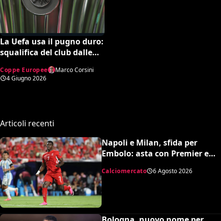
La Uefa usa il pugno duro:
squalifica del club dalle
competizioni europee
Coppe Europee
Marco Corsini
4 Giugno 2026
Articoli recenti
Napoli e Milan, sfida per
Embolo: asta con Premier e
MLS, il prezzo
Calciomercato
6 Agosto 2026
Bologna, nuovo nome per