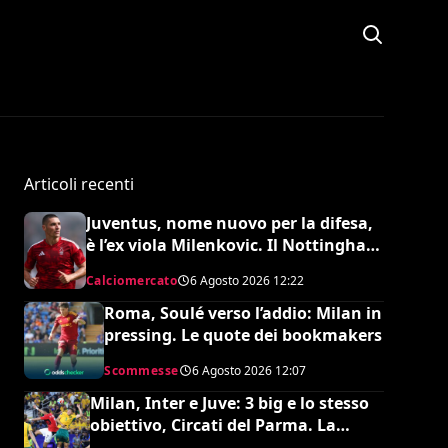
Articoli recenti
Juventus, nome nuovo per la difesa,
è l’ex viola Milenkovic. Il Nottingham
chiede quasi 30 milioni
Calciomercato
6 Agosto 2026
12:22
Roma, Soulé verso l’addio: Milan in
pressing. Le quote dei bookmakers
Scommesse
6 Agosto 2026
12:07
Milan, Inter e Juve: 3 big e lo stesso
obiettivo, Circati del Parma. La
richiesta è di 35 milioni