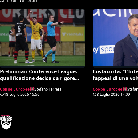
Articoli correlati
Preliminari Conference League:
Costacurta: “L’Int
qualificazione decisa da rigore
l’appeal di una vol
inesistente (VIDEO)
tornerà in alto”. P
Coppe Europee
Stefano Ferrera
Coppe Europee
Stefa
Allegri e Mourinh
18 Luglio 2026
15:56
8 Luglio 2026
14:09