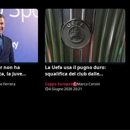
er non ha
La Uefa usa il pugno duro:
ta, la Juve
squalifica del club dalle
oi la bordata ad
competizioni europee
no Ferrera
Coppe Europee
Marco Corsini
o
4 Giugno 2026
20:21