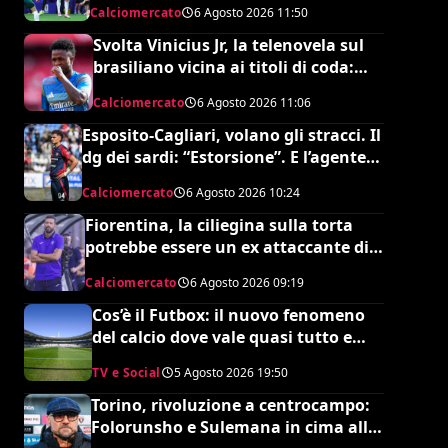
Calciomercato
6 Agosto 2026
11:50
Svolta Vinicius Jr, la telenovela sul
brasiliano vicina ai titoli di coda:
accordo monstre
Calciomercato
6 Agosto 2026
11:06
Esposito-Cagliari, volano gli stracci. Il
dg dei sardi: “Estorsione”. E l’agente
risponde in maniera durissima
Calciomercato
6 Agosto 2026
10:24
Fiorentina, la ciliegina sulla torta
potrebbe essere un ex attaccante di
Grosso: occhi su Pinamonti
Calciomercato
6 Agosto 2026
09:19
Cos’è il Futbox: il nuovo fenomeno
del calcio dove vale quasi tutto e
scoppiano le risse
TV e Social
5 Agosto 2026
19:50
Torino, rivoluzione a centrocampo:
Folorunsho e Sulemana in cima alla