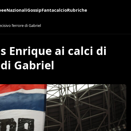
pee
Nazionali
Gossip
Fantacalcio
Rubriche
cisivo l’errore di Gabriel
s Enrique ai calci di
 di Gabriel