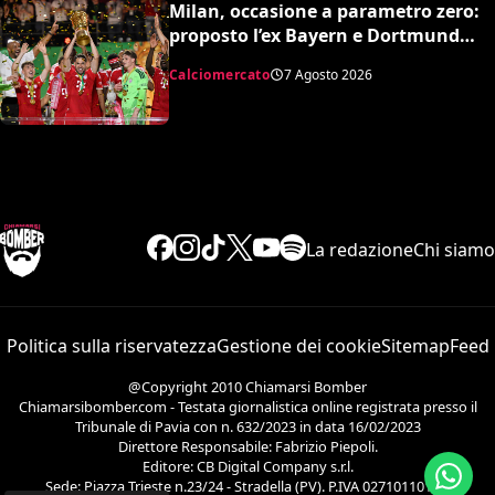
Milan, occasione a parametro zero:
proposto l’ex Bayern e Dortmund
Raphaël Guerreiro per il nuovo
Calciomercato
7 Agosto 2026
modulo
La redazione
Chi siamo
Politica sulla riservatezza
Gestione dei cookie
Sitemap
Feed
@Copyright 2010 Chiamarsi Bomber
Chiamarsibomber.com - Testata giornalistica online registrata presso il
Tribunale di Pavia con n. 632/2023 in data 16/02/2023
Direttore Responsabile: Fabrizio Piepoli.
Editore: CB Digital Company s.r.l.
Sede: Piazza Trieste n.23/24 - Stradella (PV). P.IVA 02710110186.