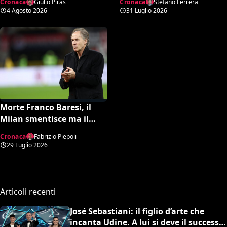
Cronaca
Giulio Piras
Cronaca
Stefano Ferrera
suo eterno Capitano
66 anni
4 Agosto 2026
31 Luglio 2026
Morte Franco Baresi, il
Milan smentisce ma il
comunicato è tutt’altro
Cronaca
Fabrizio Piepoli
che rassicurante
29 Luglio 2026
Articoli recenti
José Sebastiani: il figlio d’arte che
incanta Udine. A lui si deve il successo