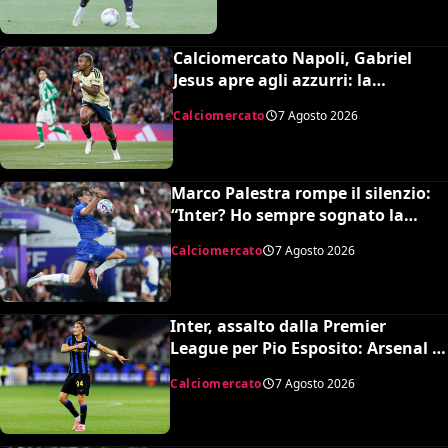
Calciomercato Napoli, Gabriel
Jesus apre agli azzurri: la
situazione e il prezzo dell’Arsenal
Calciomercato
7 Agosto 2026
Marco Palestra rompe il silenzio:
“Inter? Ho sempre sognato la
Premier League e il Chelsea”
Calciomercato
7 Agosto 2026
Inter, assalto dalla Premier
League per Pio Esposito: Arsenal e
United pronti al maxi rilancio
Calciomercato
7 Agosto 2026