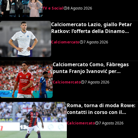
del Festival di Sanremo, ora sogna il
TV e Social
8 Agosto 2026
debutto in Serie A
Calciomercato Lazio, giallo Petar
Ratkov: l’offerta della Dinamo
Mosca e la smentita dell’agente
Calciomercato
7 Agosto 2026
Calciomercato Como, Fàbregas
punta Franjo Ivanović per
l’attacco: il punto sulla trattativa
Calciomercato
7 Agosto 2026
Roma, torna di moda Rowe:
contatti in corso con il
Bologna
Calciomercato
7 Agosto 2026