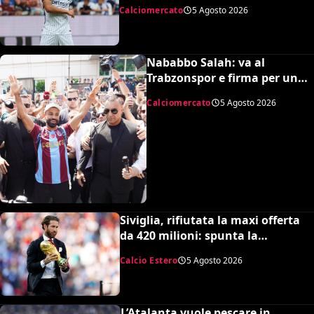
nerazzurro, Frattesi a Torino
Calciomercato
5 Agosto 2026
Nababbo Salah: va al
Trabzonspor e firma per una
cifra monstre
Calciomercato
5 Agosto 2026
Siviglia, rifiutata la maxi offerta
da 420 milioni: spunta la
spiazzante clausola “anti-Ramos”
Calcio Estero
5 Agosto 2026
L’Atalanta vuole pescare in