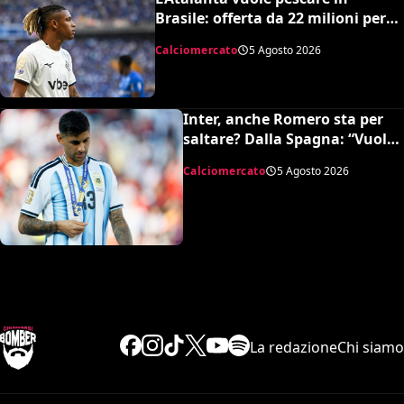
Brasile: offerta da 22 milioni per
Danilo, il Botafogo ne vuole 35
Calciomercato
5 Agosto 2026
Inter, anche Romero sta per
saltare? Dalla Spagna: “Vuole
l’Atletico”
Calciomercato
5 Agosto 2026
La redazione
Chi siamo