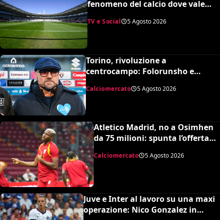
fenomeno del calcio dove vale
quasi tutto e scoppiano le risse
TV e Social
5 Agosto 2026
Torino, rivoluzione a
centrocampo: Folorunsho e
Sulemana in cima alla lista di
Calciomercato
5 Agosto 2026
Petrachi
Atletico Madrid, no a Osimhen
da 75 milioni: spunta l’offerta
del Tottenham
Calciomercato
5 Agosto 2026
Juve e Inter al lavoro su una maxi
operazione: Nico Gonzalez in