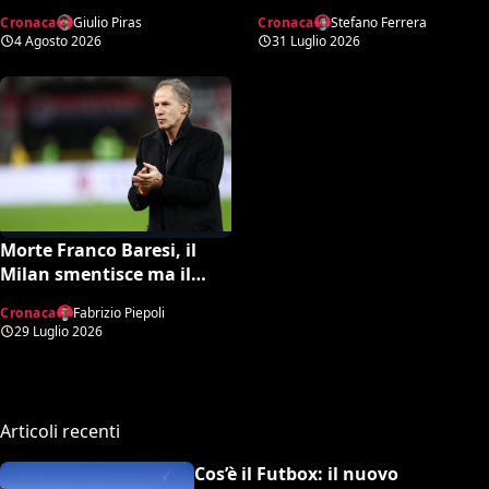
Milano e del calcio per il
leggenda del Milan aveva
Cronaca
Giulio Piras
Cronaca
Stefano Ferrera
suo eterno Capitano
66 anni
4 Agosto 2026
31 Luglio 2026
Morte Franco Baresi, il
Milan smentisce ma il
comunicato è tutt’altro
Cronaca
Fabrizio Piepoli
che rassicurante
29 Luglio 2026
Articoli recenti
Cos’è il Futbox: il nuovo