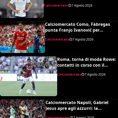
Mosca e la smentita dell’agente
Calciomercato
7 Agosto 2026
Calciomercato Como, Fàbregas
punta Franjo Ivanović per
l’attacco: il punto sulla trattativa
Calciomercato
7 Agosto 2026
Roma, torna di moda Rowe:
contatti in corso con il
Bologna
Calciomercato
7 Agosto 2026
Calciomercato Napoli, Gabriel
Jesus apre agli azzurri: la
situazione e il prezzo dell’Arsenal
Calciomercato
7 Agosto 2026