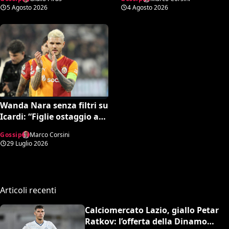
portiere?
personale sotto stress
5 Agosto 2026
4 Agosto 2026
Wanda Nara senza filtri su
Icardi: “Figlie ostaggio a
Milano e il foglio Excel per
Gossip
Marco Corsini
distruggere Maxi Lopez”
29 Luglio 2026
Articoli recenti
Calciomercato Lazio, giallo Petar
Ratkov: l’offerta della Dinamo