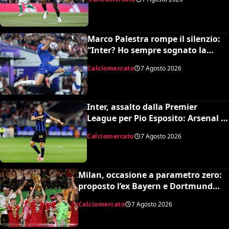
Marco Palestra rompe il silenzio:
“Inter? Ho sempre sognato la
Premier League e il Chelsea”
Calciomercato
7 Agosto 2026
Inter, assalto dalla Premier
League per Pio Esposito: Arsenal e
United pronti al maxi rilancio
Calciomercato
7 Agosto 2026
Milan, occasione a parametro zero:
proposto l’ex Bayern e Dortmund
Raphaël Guerreiro per il nuovo
Calciomercato
7 Agosto 2026
modulo