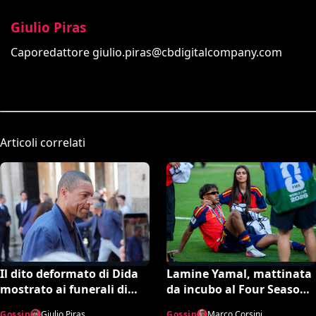
Giulio Piras
Caporedattore
giulio.piras@cbdigitalcompany.com
Articoli correlati
Il dito deformato di Dida
Lamine Yamal, mattinata
mostrato ai funerali di
da incubo al Four Seasons
Baresi è virale: cos’ha l’ex
di Madrid: piatti rifiutati e
Gossip
Giulio Piras
Gossip
Marco Corsini