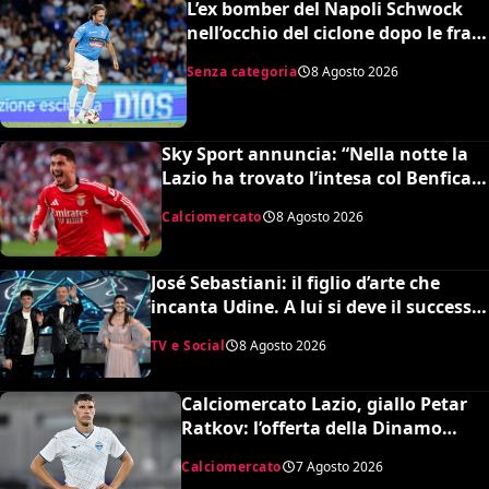
L’ex bomber del Napoli Schwock
nell’occhio del ciclone dopo le frasi
shock su Mario Roggero
Senza categoria
8 Agosto 2026
Sky Sport annuncia: “Nella notte la
Lazio ha trovato l’intesa col Benfica
per Ivanovic. Si attende il sì del
Calciomercato
8 Agosto 2026
giocatore”
José Sebastiani: il figlio d’arte che
incanta Udine. A lui si deve il successo
del Festival di Sanremo, ora sogna il
TV e Social
8 Agosto 2026
debutto in Serie A
Calciomercato Lazio, giallo Petar
Ratkov: l’offerta della Dinamo
Mosca e la smentita dell’agente
Calciomercato
7 Agosto 2026