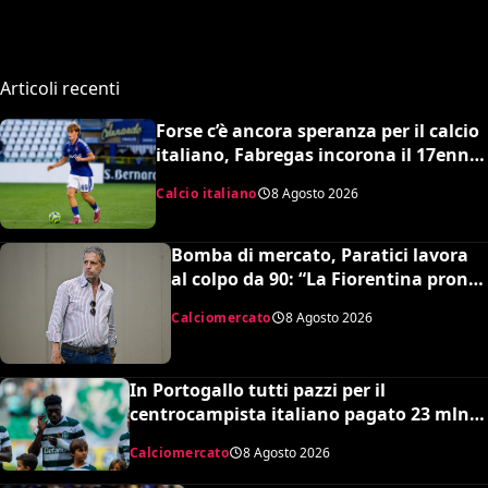
della Francia”
Articoli recenti
Forse c’è ancora speranza per il calcio
italiano, Fabregas incorona il 17enne
Riccardo Cassano: “È come Pirlo e
Calcio italiano
8 Agosto 2026
Busquets”
Bomba di mercato, Paratici lavora
al colpo da 90: “La Fiorentina pronta
a un grosso esborso economico”
Calciomercato
8 Agosto 2026
In Portogallo tutti pazzi per il
centrocampista italiano pagato 23 mln
ma snobbato dalla Nazionale maggiore e
Calciomercato
8 Agosto 2026
dalla Serie A: lo strano caso di Issa
Doumbia