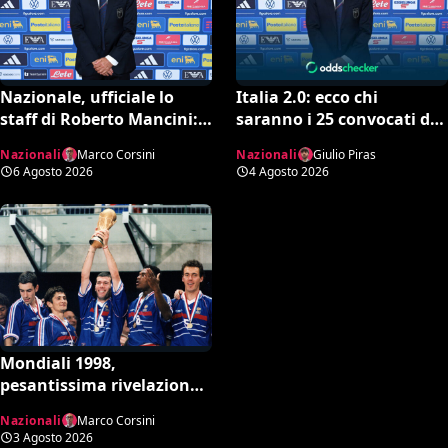
Nazionale, ufficiale lo
Italia 2.0: ecco chi
staff di Roberto Mancini:
saranno i 25 convocati di
Bonucci collaboratore,
Mancini secondo l’AI tra
Nazionali
Marco Corsini
Nazionali
Giulio Piras
Bollini vice
conferme e sorprese
6 Agosto 2026
4 Agosto 2026
Mondiali 1998,
pesantissima rivelazione:
“Stop ai controlli
Nazionali
Marco Corsini
antidoping nei confronti
3 Agosto 2026