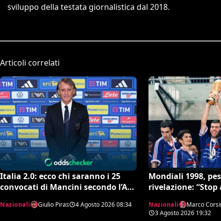
sviluppo della testata giornalistica dal 2018.
Articoli correlati
Italia 2.0: ecco chi saranno i 25
Mondiali 1998, pe
convocati di Mancini secondo l’AI
rivelazione: “Stop 
tra conferme e sorprese
antidoping nei con
Nazionali
Giulio Piras
4 Agosto 2026
08:34
Nazionali
Marco Corsi
Francia”
3 Agosto 2026
19:32