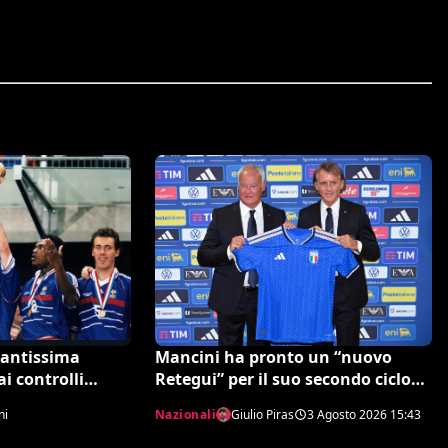
santissima
Mancini ha pronto un “nuovo
ai controlli
Retegui” per il suo secondo ciclo
fronti della
azzurro? Chi è Modica
ni
Nazionali
Giulio Piras
3 Agosto 2026
15:43