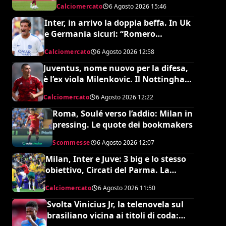
Calciomercato
6 Agosto 2026
15:46
Inter, in arrivo la doppia beffa. In Uk
e Germania sicuri: “Romero
all’Atletico e Diaby al Bayer”
Calciomercato
6 Agosto 2026
12:58
Juventus, nome nuovo per la difesa,
è l’ex viola Milenkovic. Il Nottingham
chiede quasi 30 milioni
Calciomercato
6 Agosto 2026
12:22
Roma, Soulé verso l’addio: Milan in
pressing. Le quote dei bookmakers
Scommesse
6 Agosto 2026
12:07
Milan, Inter e Juve: 3 big e lo stesso
obiettivo, Circati del Parma. La
richiesta è di 35 milioni
Calciomercato
6 Agosto 2026
11:50
Svolta Vinicius Jr, la telenovela sul
brasiliano vicina ai titoli di coda: