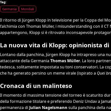
Tag:
Germania
Mondiali
Il ritorno di Jürgen Klopp in televisione per la Coppa del M
l’alchimia con Thomas Müller, i misunderstanding con il CT 
appartengono, Klopp si è ritrovato inconsapevole protagon
La nuova vita di Klopp: opinionista 
Lontano dalla panchina, Jürgen Klopp ha intrapreso una nu
attaccante della Germania
Thomas Müller
. La loro partner
tedesca, solitamente impostata su toni conservatori. La co
che ha generato persino un meme virale (ispirato a
Quei bra
Cronaca di un malinteso
Il momento di massima tensione del torneo è scaturito dura
della formazione titolare e preferendo Deniz Undav a Jamal 
permanenza di
Julian Nagelsmann
sulla panchina della na