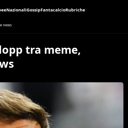
pee
Nazionali
Gossip
Fantacalcio
Rubriche
ke news
Klopp tra meme,
ews