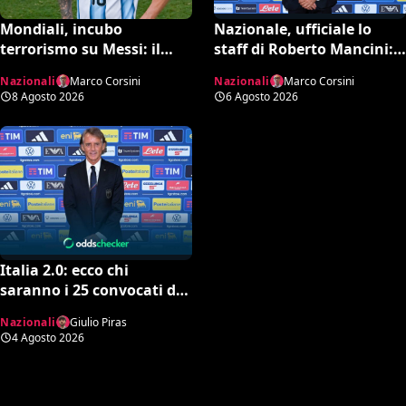
Mondiali, incubo
Nazionale, ufficiale lo
terrorismo su Messi: il
staff di Roberto Mancini:
report dell’FBI svela i piani
Bonucci collaboratore,
Nazionali
Marco Corsini
Nazionali
Marco Corsini
sventati durante la Coppa
Bollini vice
8 Agosto 2026
6 Agosto 2026
del Mondo
Italia 2.0: ecco chi
saranno i 25 convocati di
Mancini secondo l’AI tra
Nazionali
Giulio Piras
conferme e sorprese
4 Agosto 2026