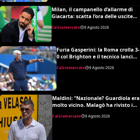
Milan, il campanello d’allarme di
Giacarta: scatta l’ora delle uscite
per sbloccare Inacio e Hojbjerg
Calciomercato
9 Agosto 2026
Furia Gasperini: la Roma crolla 3-
0 col Brighton e il tecnico lancia
l’allarme mercato
Calciomercato
9 Agosto 2026
Maldini: “Nazionale? Guardiola era
molto vicino. Malagò ha rivisto i
patti, dovevo dimettermi”
Calciomercato
9 Agosto 2026