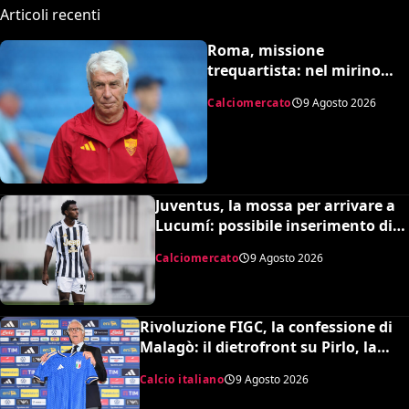
Articoli recenti
Roma, missione
trequartista: nel mirino
Rodrigo Mora
Calciomercato
9 Agosto 2026
Juventus, la mossa per arrivare a
Lucumí: possibile inserimento di
Cabal come contropartita
Calciomercato
9 Agosto 2026
Rivoluzione FIGC, la confessione di
Malagò: il dietrofront su Pirlo, la
scelta Mancini e il nuovo volto
Calcio italiano
9 Agosto 2026
dell’Italia