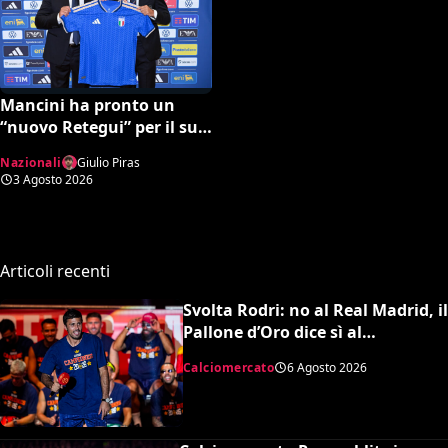
Mancini ha pronto un
“nuovo Retegui” per il suo
secondo ciclo azzurro? Chi
Nazionali
Giulio Piras
è Modica
3 Agosto 2026
Articoli recenti
Svolta Rodri: no al Real Madrid, il
Pallone d’Oro dice sì al
Barcellona per 50 milioni
Calciomercato
6 Agosto 2026