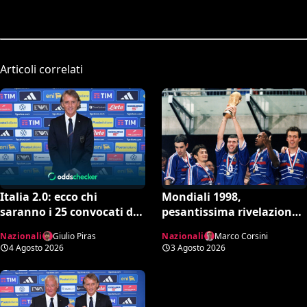
Articoli correlati
Italia 2.0: ecco chi
Mondiali 1998,
saranno i 25 convocati di
pesantissima rivelazione:
Mancini secondo l’AI tra
“Stop ai controlli
Nazionali
Giulio Piras
Nazionali
Marco Corsini
conferme e sorprese
antidoping nei confronti
4 Agosto 2026
3 Agosto 2026
della Francia”