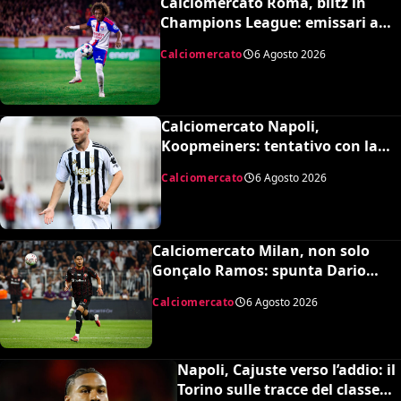
Calciomercato Roma, blitz in
Champions League: emissari a
Lione per Malick Fofana
Calciomercato
6 Agosto 2026
Calciomercato Napoli,
Koopmeiners: tentativo con la
Juventus, la cifra per chiudere
Calciomercato
6 Agosto 2026
Calciomercato Milan, non solo
Gonçalo Ramos: spunta Dario
Osorio per l’attacco di Amorim
Calciomercato
6 Agosto 2026
Napoli, Cajuste verso l’addio: il
Torino sulle tracce del classe