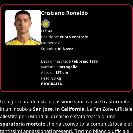
Cristiano Ronaldo
Età:
41
Posizione:
Punta centrale
Numero:
7
Squadra:
Al-Nassr
Data di nascita:
5 Febbraio 1985
Nazione:
Portogallo
Altezza:
187 cm
Peso:
83 kg
BIOGRAFIA
Una giornata di festa e passione sportiva si è trasformata
in un incubo a
San Jose, in California
. La Fan Zone ufficiale
allestita per i Mondiali di calcio è stata teatro di una
sparatoria mortale
che ha sconvolto la comunità locale e i
tantissimi appassionati presenti. Il primo bilancio ufficiale