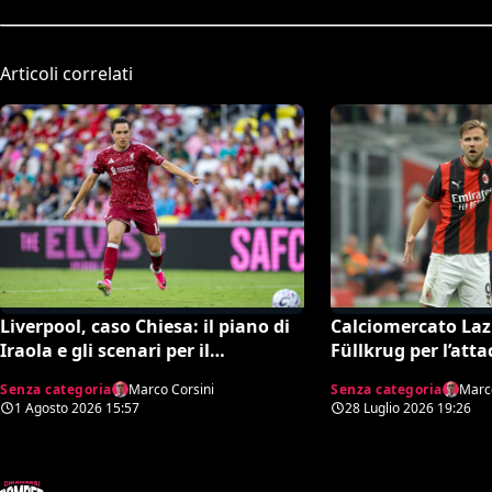
Articoli correlati
Liverpool, caso Chiesa: il piano di
Calciomercato Lazi
Iraola e gli scenari per il
Füllkrug per l’atta
calciomercato
dettagli dell’affa
Senza categoria
Marco Corsini
Senza categoria
Marco
1 Agosto 2026
15:57
28 Luglio 2026
19:26