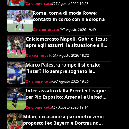
Calciomercato
7 Agosto 2026
19:53
Roma, torna di moda Rowe:
contatti in corso con il Bologna
Calciomercato
7 Agosto 2026
19:49
Calciomercato Napoli, Gabriel Jesus
apre agli azzurri: la situazione e il
prezzo dell’Arsenal
Calciomercato
7 Agosto 2026
19:32
Marco Palestra rompe il silenzio:
“Inter? Ho sempre sognato la
Premier League e il Chelsea”
Calciomercato
7 Agosto 2026
19:26
Inter, assalto dalla Premier League
per Pio Esposito: Arsenal e United
pronti al maxi rilancio
Calciomercato
7 Agosto 2026
19:14
Milan, occasione a parametro zero:
proposto l’ex Bayern e Dortmund