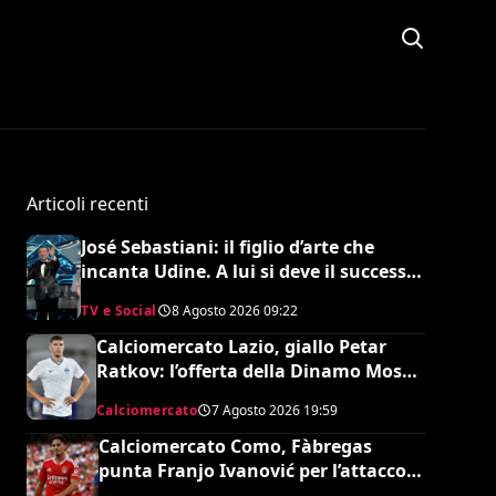
Articoli recenti
José Sebastiani: il figlio d’arte che
incanta Udine. A lui si deve il successo
del Festival di Sanremo, ora sogna il
TV e Social
8 Agosto 2026
09:22
debutto in Serie A
Calciomercato Lazio, giallo Petar
Ratkov: l’offerta della Dinamo Mosca
e la smentita dell’agente
Calciomercato
7 Agosto 2026
19:59
Calciomercato Como, Fàbregas
punta Franjo Ivanović per l’attacco:
il punto sulla trattativa