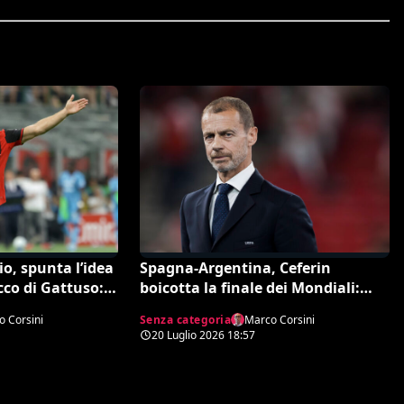
o, spunta l’idea
Spagna-Argentina, Ceferin
cco di Gattuso: i
boicotta la finale dei Mondiali:
re col West Ham
scontro totale con Infantino dopo
 Corsini
Senza categoria
Marco Corsini
il caso Balogun
20 Luglio 2026
18:57