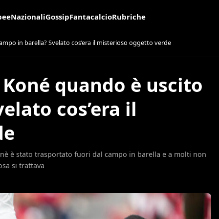
pee
Nazionali
Gossip
Fantacalcio
Rubriche
mpo in barella? Svelato cos’era il misterioso oggetto verde
 Koné quando è uscito
elato cos’era il
de
nè è stato trasportato fuori dal campo in barella e a molti non
sa si trattava