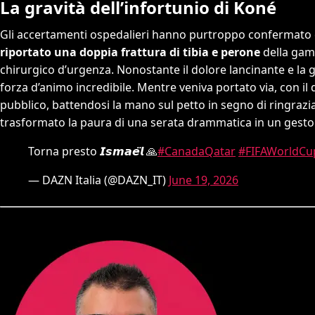
La gravità dell’infortunio di Koné
Gli accertamenti ospedalieri hanno purtroppo confermato 
riportato una
doppia frattura di tibia e perone
della gamb
chirurgico d’urgenza. Nonostante il dolore lancinante e la 
forza d’animo incredibile. Mentre veniva portato via, con il 
pubblico, battendosi la mano sul petto in segno di ringra
trasformato la paura di una serata drammatica in un gesto 
Torna presto 𝙄𝙨𝙢𝙖𝙚̈𝙡 🙏
#CanadaQatar
#FIFAWorldCu
— DAZN Italia (@DAZN_IT)
June 19, 2026