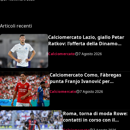
Articoli recenti
Calciomercato Lazio, giallo Petar
Ratkov: l’offerta della Dinamo
Mosca e la smentita dell’agente
Calciomercato
7 Agosto 2026
Calciomercato Como, Fàbregas
punta Franjo Ivanović per
l’attacco: il punto sulla trattativa
Calciomercato
7 Agosto 2026
Roma, torna di moda Rowe:
contatti in corso con il
Bologna