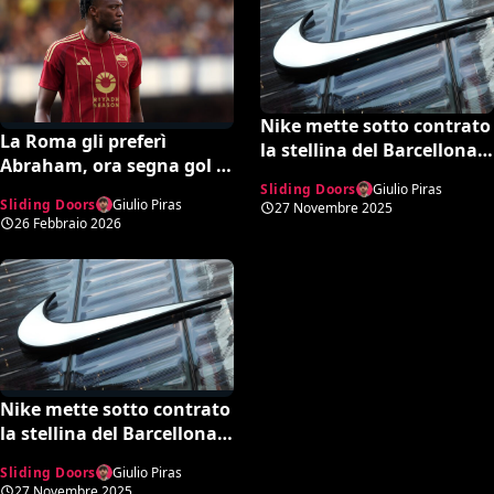
Nike mette sotto contrato
La Roma gli preferì
la stellina del Barcellona.
Abraham, ora segna gol a
Il fatto è che ha 11 anni…
raffica: la sliding door
Sliding Doors
Giulio Piras
Sliding Doors
Giulio Piras
27 Novembre 2025
giallorossa
26 Febbraio 2026
Nike mette sotto contrato
la stellina del Barcellona.
Il fatto è che ha 11 anni…
Sliding Doors
Giulio Piras
27 Novembre 2025