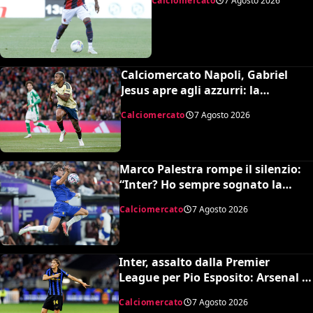
Calciomercato
7 Agosto 2026
Calciomercato Napoli, Gabriel
Jesus apre agli azzurri: la
situazione e il prezzo dell’Arsenal
Calciomercato
7 Agosto 2026
Marco Palestra rompe il silenzio:
“Inter? Ho sempre sognato la
Premier League e il Chelsea”
Calciomercato
7 Agosto 2026
Inter, assalto dalla Premier
League per Pio Esposito: Arsenal e
United pronti al maxi rilancio
Calciomercato
7 Agosto 2026