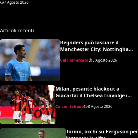
7 Agosto 2026
complessivo ed è da urlo
Articoli recenti
Reijnders può lasciare il
Manchester City: Nottingham
Forest in pressing
Calciomercato
8 Agosto 2026
Milan, pesante blackout a
Giacarta: il Chelsea travolge i
rossoneri 3-0 in amichevole
Calcio italiano
8 Agosto 2026
Torino, occhi su Ferguson per