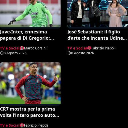
Juve-Inter, ennesima
José Sebastiani: il figlio
papera di Di Gregorio:
d’arte che incanta Udine.
esplode la bufera su X e il
A lui si deve il successo del
TV e Social
Marco Corsini
TV e Social
Fabrizio Piepoli
web chiede un nuovo
Festival di Sanremo, ora
8 Agosto 2026
8 Agosto 2026
portiere
sogna il debutto in Serie A
CR7 mostra per la prima
volta l’intero parco auto
della sua collezione. Gli
TV e Social
Fabrizio Piepoli
esperti stimano il valore