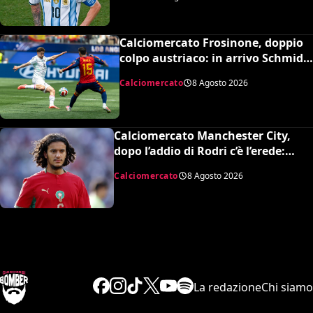
Mondo
Calciomercato Frosinone, doppio
colpo austriaco: in arrivo Schmid e
Grillitsch per la Serie A
Calciomercato
8 Agosto 2026
Calciomercato Manchester City,
dopo l’addio di Rodri c’è l’erede:
assalto al talento Bouaddi del Lilla
Calciomercato
8 Agosto 2026
La redazione
Chi siamo