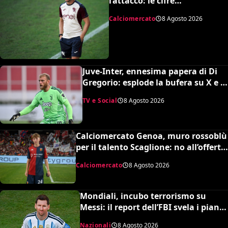
l’attacco: le cifre
dell’operazione
Calciomercato
8 Agosto 2026
Juve-Inter, ennesima papera di Di
Gregorio: esplode la bufera su X e il
web chiede un nuovo portiere
TV e Social
8 Agosto 2026
Calciomercato Genoa, muro rossoblù
per il talento Scaglione: no all’offerta
da un milione del Borussia
Calciomercato
8 Agosto 2026
Dortmund
Mondiali, incubo terrorismo su
Messi: il report dell’FBI svela i piani
sventati durante la Coppa del
Nazionali
8 Agosto 2026