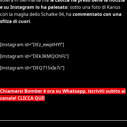
e su Instagram lo ha palesato
: sotto una foto di Karius
con la maglia dello Schalke 04, ha
commentato con una
sfilza di cuori
.
[instagram id=”DEz_ewptHYl”]
[instagram id=”DEk3KMQOhFL”]
[instagram id=”DEQ715xIe7c”]
Chiamarsi Bomber è ora su Whatsapp, iscriviti subito al
canale! CLICCA QUI!