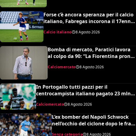
Forse c’è ancora speranza per il calcio
italiano, Fabregas incorona il 17enne
Riccardo Cassano: “È come Pirlo e
Calcio italiano
8 Agosto 2026
Busquets”
Bomba di mercato, Paratici lavora
al colpo da 90: “La Fiorentina pronta
a un grosso esborso economico”
Calciomercato
8 Agosto 2026
In Portogallo tutti pazzi per il
centrocampista italiano pagato 23 mln
ma snobbato dalla Nazionale maggiore e
Calciomercato
8 Agosto 2026
dalla Serie A: lo strano caso di Issa
Doumbia
L’ex bomber del Napoli Schwock
nell’occhio del ciclone dopo le frasi
shock su Mario Roggero
Senza categoria
8 Agosto 2026