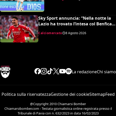
Sky Sport annuncia: “Nella notte la
Lazio ha trovato l’intesa col Benfica
per Ivanovic. Si attende il sì del
Calciomercato
8 Agosto 2026
giocatore”
La redazione
Chi siamo
Politica sulla riservatezza
Gestione dei cookie
Sitemap
Feed
@Copyright 2010 Chiamarsi Bomber
Chiamarsibomber.com - Testata giornalistica online registrata presso il
Tribunale di Pavia con n. 632/2023 in data 16/02/2023