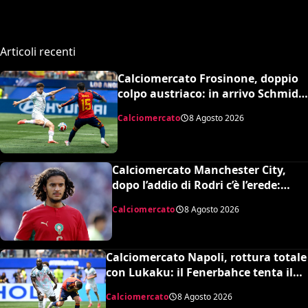
questa scelta e cosa sta
succedendo
Articoli recenti
Calciomercato Frosinone, doppio
colpo austriaco: in arrivo Schmid e
Grillitsch per la Serie A
Calciomercato
8 Agosto 2026
Calciomercato Manchester City,
dopo l’addio di Rodri c’è l’erede:
assalto al talento Bouaddi del Lilla
Calciomercato
8 Agosto 2026
Calciomercato Napoli, rottura totale
con Lukaku: il Fenerbahce tenta il
blitz ma c’è il nodo clausola Chelsea
Calciomercato
8 Agosto 2026