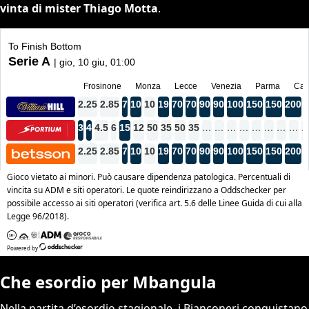
vinta di mister Thiago Motta
.
Che esordio per Mbangula
Nella partita d’esordio stagionale, i Bianconeri conquistano