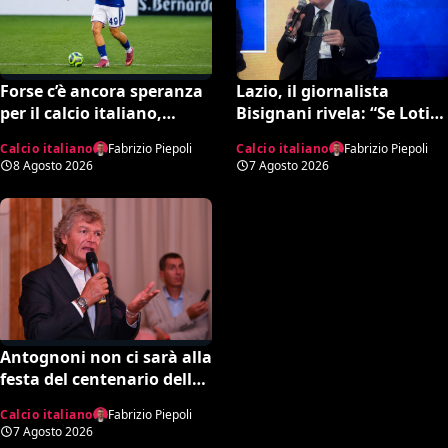
Lazio, il giornalista
Forse c’è ancora speranza
Bisignani rivela: “Se Lotito
per il calcio italiano,
non trova quella cifra
Fabregas incorona il
Calcio italiano
Fabrizio Piepoli
Calcio italiano
Fabrizio Piepoli
entro tale data il destino è
17enne Riccardo Cassano:
7 Agosto 2026
8 Agosto 2026
segnato”
“È come Pirlo e Busquets”
Antognoni non ci sarà alla
festa del centenario della
Fiorentina. Il figlio scrive
Calcio italiano
Fabrizio Piepoli
una lettera al vetriolo a
7 Agosto 2026
Commisso jr. I motivi di