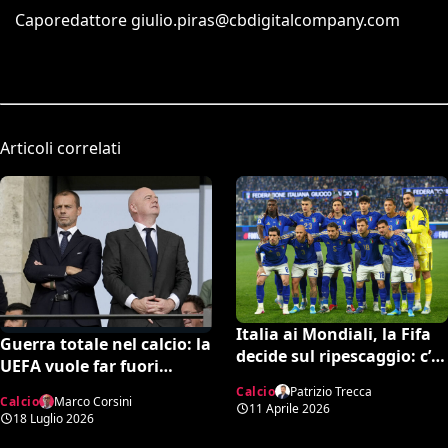
Caporedattore
giulio.piras@cbdigitalcompany.com
Articoli correlati
Italia ai Mondiali, la Fifa
Guerra totale nel calcio: la
decide sul ripescaggio: c’è
UEFA vuole far fuori
la data ufficiale
Infantino, spunta una
Calcio
Patrizio Trecca
Calcio
Marco Corsini
potente candidatura per
11 Aprile 2026
18 Luglio 2026
la FIFA