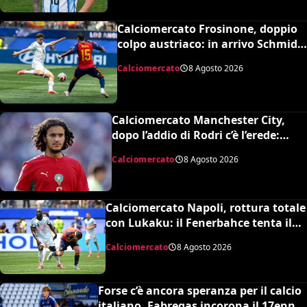
Calciomercato Frosinone, doppio
colpo austriaco: in arrivo Schmid e
Grillitsch per la Serie A
Calciomercato
8 Agosto 2026
Calciomercato Manchester City,
dopo l’addio di Rodri c’è l’erede:
assalto al talento Bouaddi del Lilla
Calciomercato
8 Agosto 2026
Calciomercato Napoli, rottura totale
con Lukaku: il Fenerbahce tenta il
blitz ma c’è il nodo clausola Chelsea
Calciomercato
8 Agosto 2026
Forse c’è ancora speranza per il calcio
italiano, Fabregas incorona il 17enne