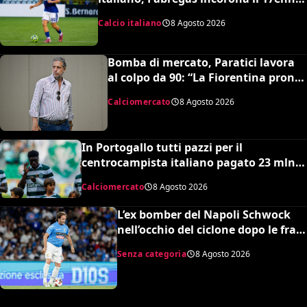
Riccardo Cassano: “È come Pirlo e
Calcio italiano
8 Agosto 2026
Busquets”
Bomba di mercato, Paratici lavora
al colpo da 90: “La Fiorentina pronta
a un grosso esborso economico”
Calciomercato
8 Agosto 2026
In Portogallo tutti pazzi per il
centrocampista italiano pagato 23 mln
ma snobbato dalla Nazionale maggiore e
Calciomercato
8 Agosto 2026
dalla Serie A: lo strano caso di Issa
Doumbia
L’ex bomber del Napoli Schwock
nell’occhio del ciclone dopo le frasi
shock su Mario Roggero
Senza categoria
8 Agosto 2026