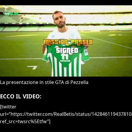
La presentazione in stile GTA di Pezzella
ECCO IL VIDEO:
[twitter
url=”https://twitter.com/RealBetis/status/14284611943781
ref_src=twsrc%5Etfw”]