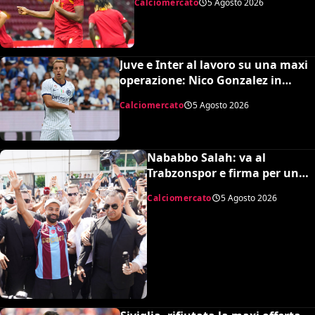
Calciomercato
5 Agosto 2026
Juve e Inter al lavoro su una maxi
operazione: Nico Gonzalez in
nerazzurro, Frattesi a Torino
Calciomercato
5 Agosto 2026
Nababbo Salah: va al
Trabzonspor e firma per una
cifra monstre
Calciomercato
5 Agosto 2026