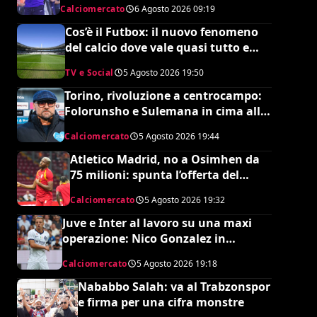
Calciomercato
6 Agosto 2026
09:19
Cos’è il Futbox: il nuovo fenomeno
del calcio dove vale quasi tutto e
scoppiano le risse
TV e Social
5 Agosto 2026
19:50
Torino, rivoluzione a centrocampo:
Folorunsho e Sulemana in cima alla
lista di Petrachi
Calciomercato
5 Agosto 2026
19:44
Atletico Madrid, no a Osimhen da
75 milioni: spunta l’offerta del
Tottenham
Calciomercato
5 Agosto 2026
19:32
Juve e Inter al lavoro su una maxi
operazione: Nico Gonzalez in
nerazzurro, Frattesi a Torino
Calciomercato
5 Agosto 2026
19:18
Nababbo Salah: va al Trabzonspor
e firma per una cifra monstre