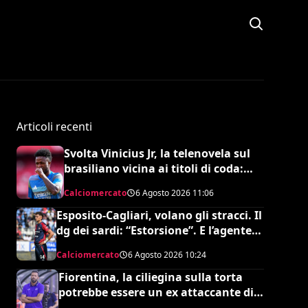
Articoli recenti
Svolta Vinicius Jr, la telenovela sul
brasiliano vicina ai titoli di coda:
accordo monstre
Calciomercato
6 Agosto 2026
11:06
Esposito-Cagliari, volano gli stracci. Il
dg dei sardi: “Estorsione”. E l’agente
risponde in maniera durissima
Calciomercato
6 Agosto 2026
10:24
Fiorentina, la ciliegina sulla torta
potrebbe essere un ex attaccante di
Grosso: occhi su Pinamonti