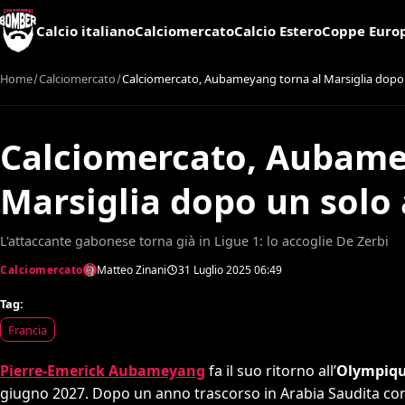
Calcio italiano
Calciomercato
Calcio Estero
Coppe Euro
Home
Calciomercato
Calciomercato, Aubameyang torna al Marsiglia dopo 
Calciomercato, Aubame
Marsiglia dopo un solo
L'attaccante gabonese torna già in Ligue 1: lo accoglie De Zerbi
Calciomercato
Matteo Zinani
31 Luglio 2025
06:49
Tag:
Francia
Pierre-Emerick Aubameyang
fa il suo ritorno all’
Olympiqu
giugno 2027. Dopo un anno trascorso in Arabia Saudita con 