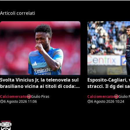
Articoli correlati
Svolta Vinicius Jr, la telenovela sul
Esposito-Cagliari, 
brasiliano vicina ai titoli di coda:
stracci. Il dg dei sa
accordo monstre
“Estorsione”. E l’a
Calciomercato
Giulio Piras
Calciomercato
Giulio 
maniera durissim
6 Agosto 2026
11:06
6 Agosto 2026
10:24