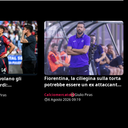
Fiorentina, la ciliegina sulla torta
volano gli
potrebbe essere un ex attaccante
rdi:
di Grosso: occhi su Pinamonti
gente risponde in
Calciomercato
Giulio Piras
Piras
a
6 Agosto 2026
09:19