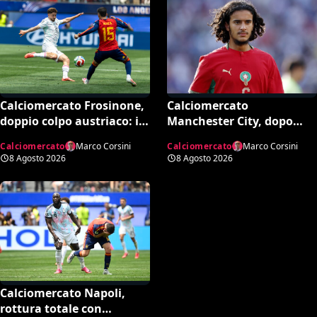
Calciomercato Frosinone,
Calciomercato
doppio colpo austriaco: in
Manchester City, dopo
arrivo Schmid e Grillitsch
l’addio di Rodri c’è l’erede:
Calciomercato
Marco Corsini
Calciomercato
Marco Corsini
per la Serie A
assalto al talento Bouaddi
8 Agosto 2026
8 Agosto 2026
del Lilla
Calciomercato Napoli,
rottura totale con