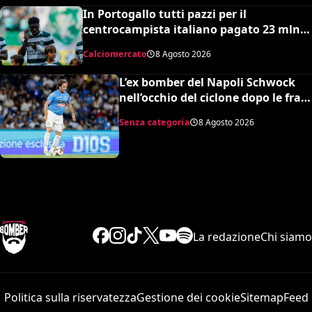
In Portogallo tutti pazzi per il
centrocampista italiano pagato 23 mln
ma snobbato dalla Nazionale maggiore e
Calciomercato
8 Agosto 2026
dalla Serie A: lo strano caso di Issa
Doumbia
L’ex bomber del Napoli Schwock
nell’occhio del ciclone dopo le frasi
shock su Mario Roggero
Senza categoria
8 Agosto 2026
La redazione
Chi siamo
Politica sulla riservatezza
Gestione dei cookie
Sitemap
Feed