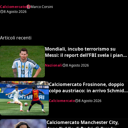
Lukaku: il Fenerbahce
Calciomercato
Marco Corsini
tenta il blitz ma c’è il nodo
8 Agosto 2026
clausola Chelsea
Articoli recenti
Mondiali, incubo terrorismo su
Messi: il report dell’FBI svela i piani
sventati durante la Coppa del
Nazionali
8 Agosto 2026
Mondo
Calciomercato Frosinone, doppio
colpo austriaco: in arrivo Schmid e
Grillitsch per la Serie A
Calciomercato
8 Agosto 2026
Calciomercato Manchester City,