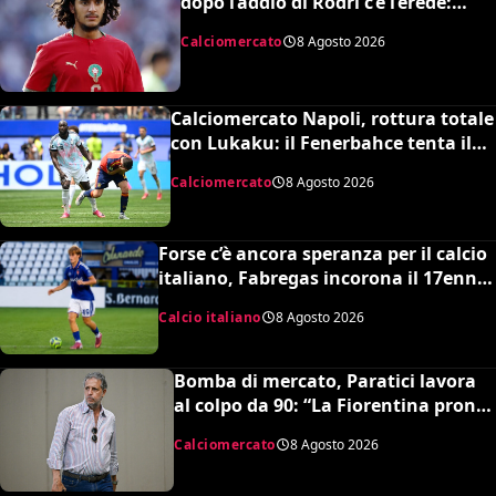
dopo l’addio di Rodri c’è l’erede:
assalto al talento Bouaddi del Lilla
Calciomercato
8 Agosto 2026
Calciomercato Napoli, rottura totale
con Lukaku: il Fenerbahce tenta il
blitz ma c’è il nodo clausola Chelsea
Calciomercato
8 Agosto 2026
Forse c’è ancora speranza per il calcio
italiano, Fabregas incorona il 17enne
Riccardo Cassano: “È come Pirlo e
Calcio italiano
8 Agosto 2026
Busquets”
Bomba di mercato, Paratici lavora
al colpo da 90: “La Fiorentina pronta
a un grosso esborso economico”
Calciomercato
8 Agosto 2026