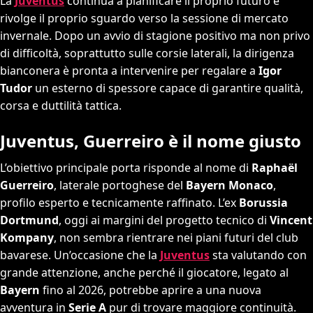
La
Juventus
continua a pianificare il proprio futuro e
rivolge il proprio sguardo verso la sessione di mercato
invernale. Dopo un avvio di stagione positivo ma non privo
di difficoltà, soprattutto sulle corsie laterali, la dirigenza
bianconera è pronta a intervenire per regalare a
Igor
Tudor
un esterno di spessore capace di garantire qualità,
corsa e duttilità tattica.
Juventus, Guerreiro è il nome giusto
L’obiettivo principale porta risponde al nome di
Raphaël
Guerreiro
, laterale portoghese del
Bayern Monaco
,
profilo esperto e tecnicamente raffinato. L’ex
Borussia
Dortmund
, oggi ai margini del progetto tecnico di
Vincent
Kompany
, non sembra rientrare nei piani futuri del club
bavarese. Un’occasione che la
Juventus
sta valutando con
grande attenzione, anche perché il giocatore, legato al
Bayern
fino al 2026, potrebbe aprire a una nuova
avventura in
Serie A
pur di trovare maggiore continuità.