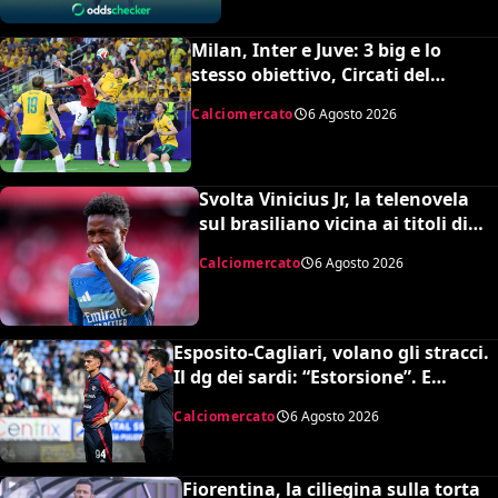
Milan, Inter e Juve: 3 big e lo
stesso obiettivo, Circati del
Parma. La richiesta è di 35 milioni
Calciomercato
6 Agosto 2026
Svolta Vinicius Jr, la telenovela
sul brasiliano vicina ai titoli di
coda: accordo monstre
Calciomercato
6 Agosto 2026
Esposito-Cagliari, volano gli stracci.
Il dg dei sardi: “Estorsione”. E
l’agente risponde in maniera
Calciomercato
6 Agosto 2026
durissima
Fiorentina, la ciliegina sulla torta