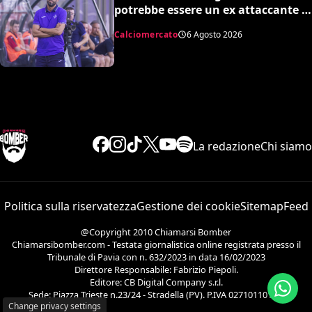
potrebbe essere un ex attaccante di
Grosso: occhi su Pinamonti
Calciomercato
6 Agosto 2026
La redazione
Chi siamo
Politica sulla riservatezza
Gestione dei cookie
Sitemap
Feed
@Copyright 2010 Chiamarsi Bomber
Chiamarsibomber.com - Testata giornalistica online registrata presso il
Tribunale di Pavia con n. 632/2023 in data 16/02/2023
Direttore Responsabile: Fabrizio Piepoli.
Editore: CB Digital Company s.r.l.
Sede: Piazza Trieste n.23/24 - Stradella (PV). P.IVA 02710110186.
Change privacy settings