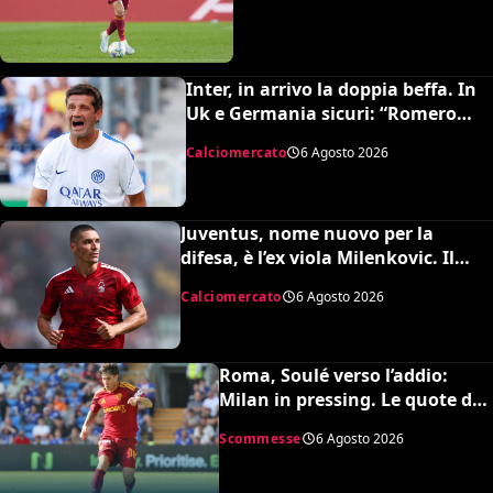
Inter, in arrivo la doppia beffa. In
Uk e Germania sicuri: “Romero
all’Atletico e Diaby al Bayer”
Calciomercato
6 Agosto 2026
Juventus, nome nuovo per la
difesa, è l’ex viola Milenkovic. Il
Nottingham chiede quasi 30
Calciomercato
6 Agosto 2026
milioni
Roma, Soulé verso l’addio:
Milan in pressing. Le quote dei
bookmakers
Scommesse
6 Agosto 2026