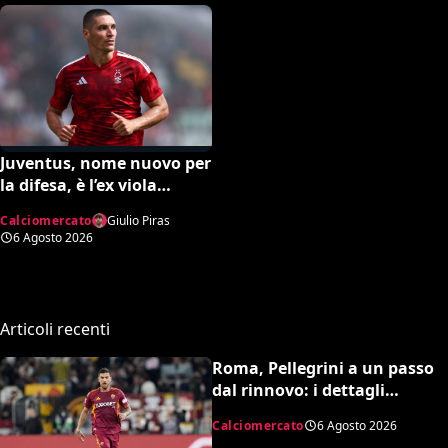
Juventus, nome nuovo per
la difesa, è l’ex viola
Milenkovic. Il Nottingham
Calciomercato
Giulio Piras
chiede quasi 30 milioni
6 Agosto 2026
Articoli recenti
Roma, Pellegrini a un passo
dal rinnovo: i dettagli
dell’accordo
Calciomercato
6 Agosto 2026