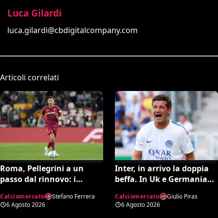
Luca Gilardi
luca.gilardi@cbdigitalcompany.com
Articoli correlati
Roma, Pellegrini a un
Inter, in arrivo la doppia
passo dal rinnovo: i
beffa. In Uk e Germania
dettagli dell’accordo
sicuri: “Romero all’Atletico
Calciomercato
Stefano Ferrera
Calciomercato
Giulio Piras
e Diaby al Bayer”
6 Agosto 2026
6 Agosto 2026