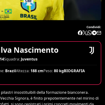
Condividi:
ilva Nascimento
14
Squadra:
Juventus
ne:
Brazil
Altezza:
188 cm
Peso:
80 kg
BIOGRAFIA
pilastri insostituibili della formazione bianconera.
a Vecchia Signora, è finito prepotentemente nel mirino di
fatti, si sono registrati i primi concreti movimenti da