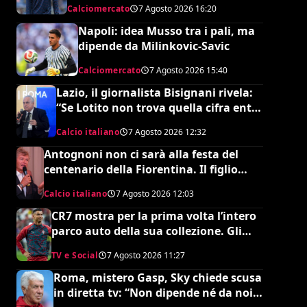
Calciomercato
7 Agosto 2026
16:20
Napoli: idea Musso tra i pali, ma
dipende da Milinkovic-Savic
Calciomercato
7 Agosto 2026
15:40
Lazio, il giornalista Bisignani rivela:
“Se Lotito non trova quella cifra entro
tale data il destino è segnato”
Calcio italiano
7 Agosto 2026
12:32
Antognoni non ci sarà alla festa del
centenario della Fiorentina. Il figlio
scrive una lettera al vetriolo a
Calcio italiano
7 Agosto 2026
12:03
Commisso jr. I motivi di questa scelta e
cosa sta succedendo
CR7 mostra per la prima volta l’intero
parco auto della sua collezione. Gli
esperti stimano il valore complessivo
TV e Social
7 Agosto 2026
11:27
ed è da urlo
Roma, mistero Gasp, Sky chiede scusa
in diretta tv: “Non dipende né da noi