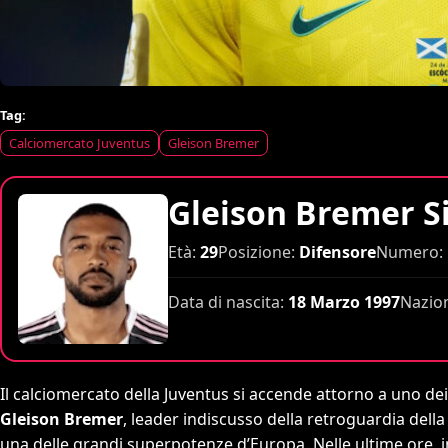
Tag:
Calciomercato Juventus
Gleison Bremer
Gleison Bremer S
Età:
29
Posizione:
Difensore
Numero:
Data di nascita:
18 Marzo 1997
Nazio
Il calciomercato della Juventus si accende attorno a uno dei 
Gleison Bremer
, leader indiscusso della retroguardia dell
una delle grandi superpotenze d’Europa. Nelle ultime ore, in