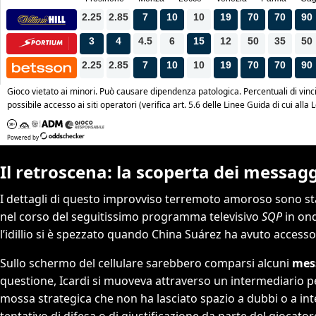
Il retroscena: la scoperta dei messagg
I dettagli di questo improvviso terremoto amoroso sono stati
nel corso del seguitissimo programma televisivo
SQP
in on
l’idillio si è spezzato quando China Suárez ha avuto accesso a
Sullo schermo del cellulare sarebbero comparsi alcuni
mes
questione, Icardi si muoveva attraverso un intermediario pe
mossa strategica che non ha lasciato spazio a dubbi o a int
tentativo di difesa o di giustificazione da parte del giocator