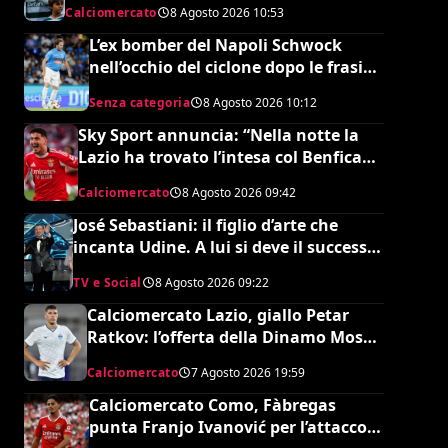
Calciomercato
8 Agosto 2026
10:53
e dalla Serie A: lo strano caso di Issa
Doumbia
L’ex bomber del Napoli Schwock
nell’occhio del ciclone dopo le frasi
shock su Mario Roggero
Senza categoria
8 Agosto 2026
10:12
Sky Sport annuncia: “Nella notte la
Lazio ha trovato l’intesa col Benfica
per Ivanovic. Si attende il sì del
Calciomercato
8 Agosto 2026
09:42
giocatore”
José Sebastiani: il figlio d’arte che
incanta Udine. A lui si deve il successo
del Festival di Sanremo, ora sogna il
TV e Social
8 Agosto 2026
09:22
debutto in Serie A
Calciomercato Lazio, giallo Petar
Ratkov: l’offerta della Dinamo Mosca
e la smentita dell’agente
Calciomercato
7 Agosto 2026
19:59
Calciomercato Como, Fàbregas
punta Franjo Ivanović per l’attacco: