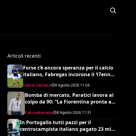
Articoli recenti
Forse c’è ancora speranza per il calcio
italiano, Fabregas incorona il 17enne
Riccardo Cassano: “È come Pirlo e
Calcio italiano
8 Agosto 2026
11:54
Busquets”
Bomba di mercato, Paratici lavora al
colpo da 90: “La Fiorentina pronta a
un grosso esborso economico”
Calciomercato
8 Agosto 2026
11:31
In Portogallo tutti pazzi per il
centrocampista italiano pagato 23 mln
ma snobbato dalla Nazionale maggiore