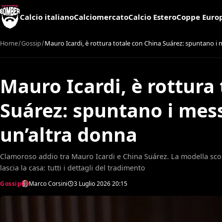
Calcio italiano
Calciomercato
Calcio Estero
Coppe Euro
Home
Gossip
Mauro Icardi, è rottura totale con China Suárez: spuntano i 
Mauro Icardi, è rottura
Suárez: spuntano i mes
un’altra donna
Clamoroso addio tra Mauro Icardi e China Suárez. La modella scop
lascia la casa: tutti i dettagli del tradimento
Gossip
Marco Corsini
3 Luglio 2026
20:15