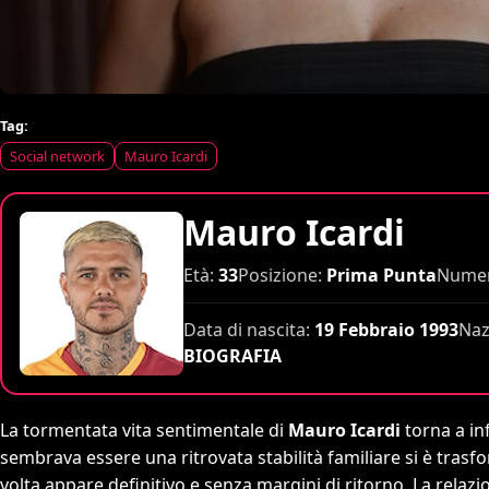
Tag:
Social network
Mauro Icardi
Mauro Icardi
Età:
33
Posizione:
Prima Punta
Numer
Data di nascita:
19 Febbraio 1993
Naz
BIOGRAFIA
La tormentata vita sentimentale di
Mauro Icardi
torna a in
sembrava essere una ritrovata stabilità familiare si è trasf
volta appare definitivo e senza margini di ritorno. La relazio