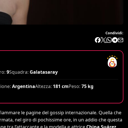
Condividi:
o:
9
Squadra:
Galatasaray
ione:
Argentina
Altezza:
181 cm
Peso:
75 kg
fiammare le pagine del gossip internazionale. Quella che
ormata, nel giro di pochissime ore, in un addio che questa
ne tra l’attaccante e la modella e attrice
China Suárez