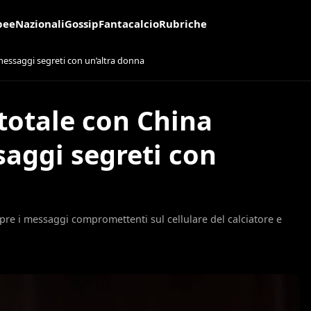
pee
Nazionali
Gossip
Fantacalcio
Rubriche
messaggi segreti con un’altra donna
 totale con China
saggi segreti con
re i messaggi compromettenti sul cellulare del calciatore e