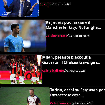
presunta amante pagata dalla
Gossip
8 Agosto 2026
UEFA
Reijnders può lasciare il
Manchester City: Nottingham
Forest in pressing
Calciomercato
8 Agosto 2026
Milan, pesante blackout a
Giacarta: il Chelsea travolge i
rossoneri 3-0 in amichevole
Calcio italiano
8 Agosto 2026
Torino, occhi su Ferguson per
l’attacco: le cifre
dell’operazione
Calciomercato
8 Agosto 2026