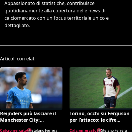
Appassionato di statistiche, contribuisce
quotidianamente alla copertura delle news di
calciomercato con un focus territoriale unico e
dettagliato.
Articoli correlati
Reijnders può lasciare il
Torino, occhi su Ferguson
Manchester City:
per l’attacco: le cifre
Nottingham Forest in
dell’operazione
Calciomercato
Stefano Ferrera
Calciomercato
Stefano Ferrera