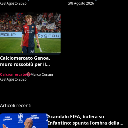
pressing
8 Agosto 2026
8 Agosto 2026
Calciomercato Genoa,
muro rossoblù per il
talento Scaglione: no
Calciomercato
Marco Corsini
all’offerta da un milione
8 Agosto 2026
del Borussia Dortmund
Articoli recenti
Scandalo FIFA, bufera su
Infantino: spunta l’ombra della