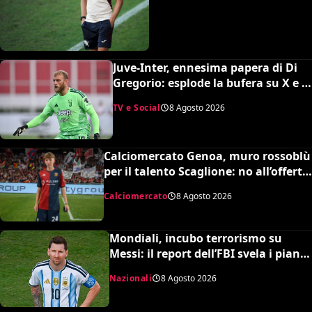
Juve-Inter, ennesima papera di Di
Gregorio: esplode la bufera su X e il
web chiede un nuovo portiere
TV e Social
8 Agosto 2026
Calciomercato Genoa, muro rossoblù
per il talento Scaglione: no all’offerta
da un milione del Borussia
Calciomercato
8 Agosto 2026
Dortmund
Mondiali, incubo terrorismo su
Messi: il report dell’FBI svela i piani
sventati durante la Coppa del
Nazionali
8 Agosto 2026
Mondo