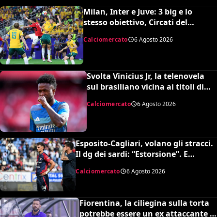
Milan, Inter e Juve: 3 big e lo
stesso obiettivo, Circati del
Parma. La richiesta è di 35 milioni
Calciomercato
6 Agosto 2026
Svolta Vinicius Jr, la telenovela
sul brasiliano vicina ai titoli di
coda: accordo monstre
Calciomercato
6 Agosto 2026
Esposito-Cagliari, volano gli stracci.
Il dg dei sardi: “Estorsione”. E
l’agente risponde in maniera
Calciomercato
6 Agosto 2026
durissima
Fiorentina, la ciliegina sulla torta
potrebbe essere un ex attaccante di