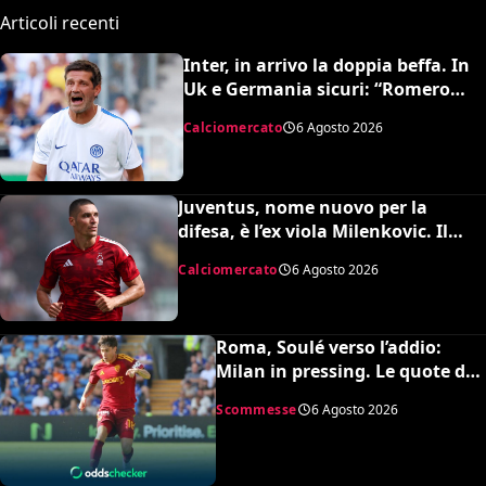
Articoli recenti
Inter, in arrivo la doppia beffa. In
Uk e Germania sicuri: “Romero
all’Atletico e Diaby al Bayer”
Calciomercato
6 Agosto 2026
Juventus, nome nuovo per la
difesa, è l’ex viola Milenkovic. Il
Nottingham chiede quasi 30
Calciomercato
6 Agosto 2026
milioni
Roma, Soulé verso l’addio:
Milan in pressing. Le quote dei
bookmakers
Scommesse
6 Agosto 2026