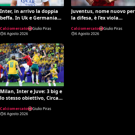
Inter, in arrivo la doppia
Juventus, nome nuovo per
beffa. In Uk e Germania
la difesa, è l’ex viola
sicuri: “Romero all’Atletico
Milenkovic. Il Nottingham
Calciomercato
Giulio Piras
Calciomercato
Giulio Piras
e Diaby al Bayer”
chiede quasi 30 milioni
6 Agosto 2026
6 Agosto 2026
Milan, Inter e Juve: 3 big e
lo stesso obiettivo, Circati
del Parma. La richiesta è
Calciomercato
Giulio Piras
di 35 milioni
6 Agosto 2026