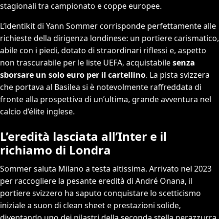
stagionali tra campionato e coppe europee.
L’identikit di Yann Sommer corrisponde perfettamente alle
richieste della dirigenza londinese: un portiere carismatico,
abile con i piedi, dotato di straordinari riflessi e, aspetto
non trascurabile per le liste UEFA, acquistabile
senza
sborsare un solo euro per il cartellino
. La pista svizzera
che portava al Basilea si è notevolmente raffreddata di
fronte alla prospettiva di un’ultima, grande avventura nel
calcio d’élite inglese.
L’eredità lasciata all’Inter e il
richiamo di Londra
Sommer saluta Milano a testa altissima. Arrivato nel 2023
per raccogliere la pesante eredità di André Onana, il
portiere svizzero ha saputo conquistare lo scetticismo
iniziale a suon di clean sheet e prestazioni solide,
diventando uno dei pilastri della seconda stella nerazzurra.