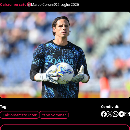
Calciomercato
Marco Corsini
2 Luglio 2026
Tag:
Condividi:
Calciomercato Inter
Yann Sommer