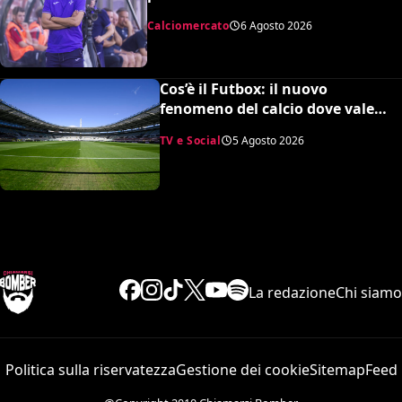
Grosso: occhi su Pinamonti
Calciomercato
6 Agosto 2026
Cos’è il Futbox: il nuovo
fenomeno del calcio dove vale
quasi tutto e scoppiano le risse
TV e Social
5 Agosto 2026
La redazione
Chi siamo
Politica sulla riservatezza
Gestione dei cookie
Sitemap
Feed