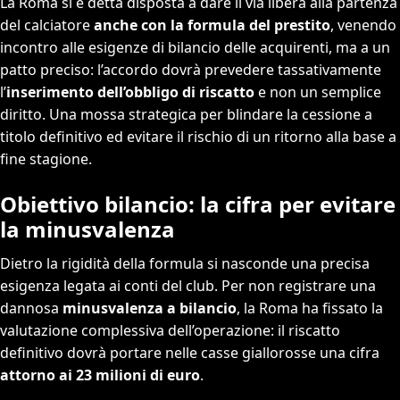
La Roma si è detta disposta a dare il via libera alla partenza
del calciatore
anche con la formula del prestito
, venendo
incontro alle esigenze di bilancio delle acquirenti, ma a un
patto preciso: l’accordo dovrà prevedere tassativamente
l’
inserimento dell’obbligo di riscatto
e non un semplice
diritto. Una mossa strategica per blindare la cessione a
titolo definitivo ed evitare il rischio di un ritorno alla base a
fine stagione.
Obiettivo bilancio: la cifra per evitare
la minusvalenza
Dietro la rigidità della formula si nasconde una precisa
esigenza legata ai conti del club. Per non registrare una
dannosa
minusvalenza a bilancio
, la Roma ha fissato la
valutazione complessiva dell’operazione: il riscatto
definitivo dovrà portare nelle casse giallorosse una cifra
attorno ai 23 milioni di euro
.