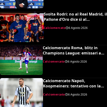
Svolta Rodri: no al Real Madrid, il
Pallone d’Oro dice sì al
Barcellona per 50 milioni
Calciomercato
6 Agosto 2026
Calciomercato Roma, blitz in
Champions League: emissari a
Lione per Malick Fofana
Calciomercato
6 Agosto 2026
Calciomercato Napoli,
Koopmeiners: tentativo con la
Juventus, la cifra per chiudere
Calciomercato
6 Agosto 2026