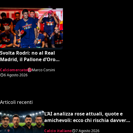
Svolta Rodri: no al Real
Madrid, il Pallone d’Oro
dice sì al Barcellona per 50
Calciomercato
Marco Corsini
milioni
6 Agosto 2026
Articoli recenti
L’AI analizza rose attuali, quote e
amichevoli: ecco chi rischia davvero
di retrocedere. C’è anche
Calcio italiano
7 Agosto 2026