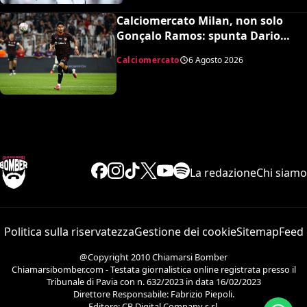
Calciomercato Milan, non solo
Gonçalo Ramos: spunta Dario
Osorio per l’attacco di Amorim
Calciomercato
6 Agosto 2026
La redazione
Chi siamo
Politica sulla riservatezza
Gestione dei cookie
Sitemap
Feed
@Copyright 2010 Chiamarsi Bomber
Chiamarsibomber.com - Testata giornalistica online registrata presso il
Tribunale di Pavia con n. 632/2023 in data 16/02/2023
Direttore Responsabile: Fabrizio Piepoli.
Editore: CB Digital Company s.r.l.