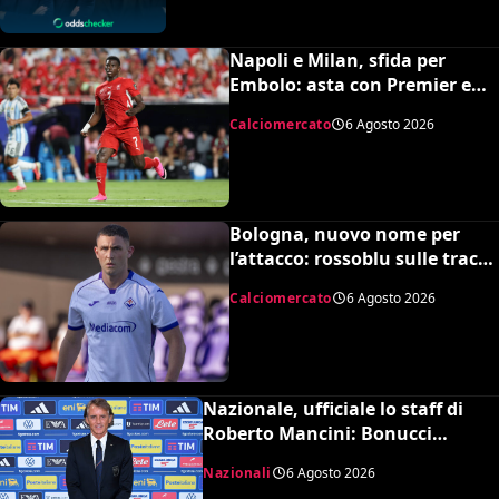
un’insospettabile
Napoli e Milan, sfida per
Embolo: asta con Premier e
MLS, il prezzo
Calciomercato
6 Agosto 2026
Bologna, nuovo nome per
l’attacco: rossoblu sulle tracce
di Piccoli
Calciomercato
6 Agosto 2026
Nazionale, ufficiale lo staff di
Roberto Mancini: Bonucci
collaboratore, Bollini vice
Nazionali
6 Agosto 2026