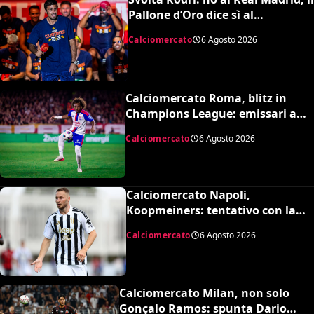
Pallone d’Oro dice sì al
Barcellona per 50 milioni
Calciomercato
6 Agosto 2026
Calciomercato Roma, blitz in
Champions League: emissari a
Lione per Malick Fofana
Calciomercato
6 Agosto 2026
Calciomercato Napoli,
Koopmeiners: tentativo con la
Juventus, la cifra per chiudere
Calciomercato
6 Agosto 2026
Calciomercato Milan, non solo
Gonçalo Ramos: spunta Dario