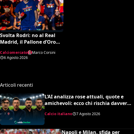
Svolta Rodri: no al Real
Madrid, il Pallone d’Oro
dice sì al Barcellona per 50
Calciomercato
Marco Corsini
milioni
6 Agosto 2026
Articoli recenti
L’AI analizza rose attuali, quote e
amichevoli: ecco chi rischia davvero
di retrocedere. C’è anche
Calcio italiano
7 Agosto 2026
un’insospettabile
Napoli e Milan, sfida per