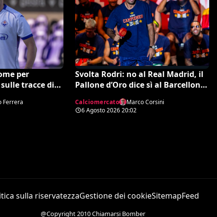
ome per
Svolta Rodri: no al Real Madrid, il
 sulle tracce di
Pallone d’Oro dice sì al Barcellona
per 50 milioni
o Ferrera
Calciomercato
Marco Corsini
6 Agosto 2026
20:02
itica sulla riservatezza
Gestione dei cookie
Sitemap
Feed
@Copyright 2010 Chiamarsi Bomber