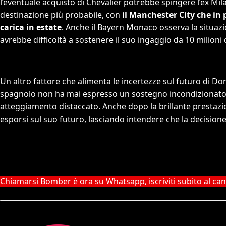
l’eventuale acquisto di Chevalier potrebbe spingere l’ex Mi
destinazione più probabile, con
il Manchester City che in
carica in estate
. Anche il Bayern Monaco osserva la situazi
avrebbe difficoltà a sostenere il suo ingaggio da 10 milioni
Un altro fattore che alimenta le incertezze sul futuro di
spagnolo non ha mai espresso un sostegno incondizionato 
atteggiamento distaccato. Anche dopo la brillante prestaz
esporsi sul suo futuro, lasciando intendere che la decisione
Chiamarsi Bomber è ora su Whatsapp, iscriviti subito al ca