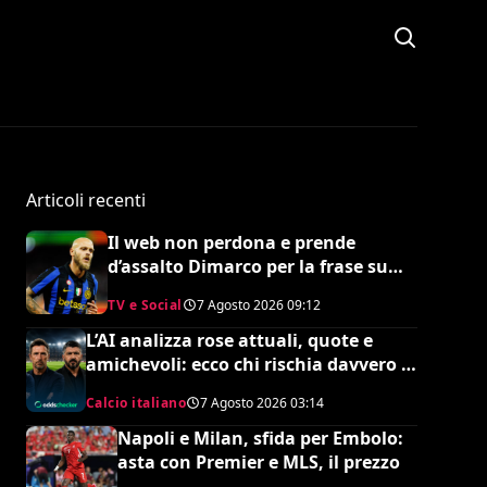
Articoli recenti
Il web non perdona e prende
d’assalto Dimarco per la frase su
Baresi (VIDEO)
TV e Social
7 Agosto 2026
09:12
L’AI analizza rose attuali, quote e
amichevoli: ecco chi rischia davvero di
retrocedere. C’è anche
Calcio italiano
7 Agosto 2026
03:14
un’insospettabile
Napoli e Milan, sfida per Embolo:
asta con Premier e MLS, il prezzo