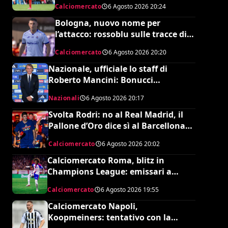
Calciomercato
6 Agosto 2026
20:24
Bologna, nuovo nome per
l’attacco: rossoblu sulle tracce di
Piccoli
Calciomercato
6 Agosto 2026
20:20
Nazionale, ufficiale lo staff di
Roberto Mancini: Bonucci
collaboratore, Bollini vice
Nazionali
6 Agosto 2026
20:17
Svolta Rodri: no al Real Madrid, il
Pallone d’Oro dice sì al Barcellona
per 50 milioni
Calciomercato
6 Agosto 2026
20:02
Calciomercato Roma, blitz in
Champions League: emissari a
Lione per Malick Fofana
Calciomercato
6 Agosto 2026
19:55
Calciomercato Napoli,
Koopmeiners: tentativo con la