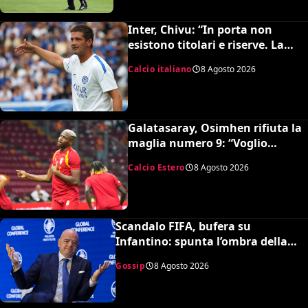
Inter, Chivu: “In porta non
esistono titolari e riserve. La
Juve è forte dirà la sua”
Calcio italiano
8 Agosto 2026
Galatasaray, Osimhen rifiuta la
maglia numero 9: “Voglio
continuare con il 45”
Calcio Estero
8 Agosto 2026
Scandalo FIFA, bufera su
Infantino: spunta l’ombra della
presunta amante pagata dalla
Gossip
8 Agosto 2026
UEFA