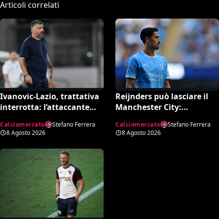
Articoli correlati
Ivanovic-Lazio, trattativa
Reijnders può lasciare il
interrotta: l’attaccante
Manchester City:
croato rifiuta il
Nottingham Forest in
Calciomercato
Stefano Ferrera
Calciomercato
Stefano Ferrera
trasferimento
pressing
8 Agosto 2026
8 Agosto 2026