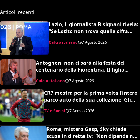
Articoli recenti
Lazio, il giornalista Bisignani rivela:
“Se Lotito non trova quella cifra
entro tale data il destino è segnato”
Calcio italiano
7 Agosto 2026
Antognoni non ci sarà alla festa del
centenario della Fiorentina. Il figlio
scrive una lettera al vetriolo a Commisso
Calcio italiano
7 Agosto 2026
jr. I motivi di questa scelta e cosa sta
succedendo
CR7 mostra per la prima volta l’intero
parco auto della sua collezione. Gli
esperti stimano il valore complessivo
TV e Social
7 Agosto 2026
ed è da urlo
Roma, mistero Gasp, Sky chiede
scusa in diretta tv: “Non dipende né