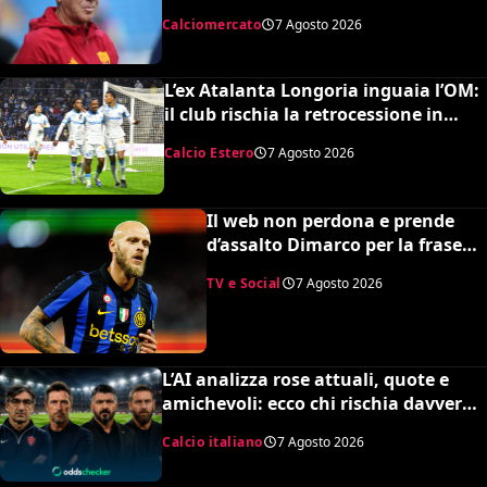
da noi né da lui”. Colpo a sorpresa in
Calciomercato
7 Agosto 2026
arrivo?
L’ex Atalanta Longoria inguaia l’OM:
il club rischia la retrocessione in
Ligue 2 e svende tutti i suoi pezzi
Calcio Estero
7 Agosto 2026
pregiati
Il web non perdona e prende
d’assalto Dimarco per la frase
su Baresi (VIDEO)
TV e Social
7 Agosto 2026
L’AI analizza rose attuali, quote e
amichevoli: ecco chi rischia davvero
di retrocedere. C’è anche
Calcio italiano
7 Agosto 2026
un’insospettabile