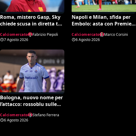
Roma, mistero Gasp, Sky
Napoli e Milan, sfida per
chiede scusa in diretta tv:
Embolo: asta con Premier
“Non dipende né da noi né
e MLS, il prezzo
Calciomercato
Fabrizio Piepoli
Calciomercato
Marco Corsini
da lui”. Colpo a sorpresa
7 Agosto 2026
6 Agosto 2026
in arrivo?
Bologna, nuovo nome per
l’attacco: rossoblu sulle
tracce di Piccoli
Calciomercato
Stefano Ferrera
6 Agosto 2026