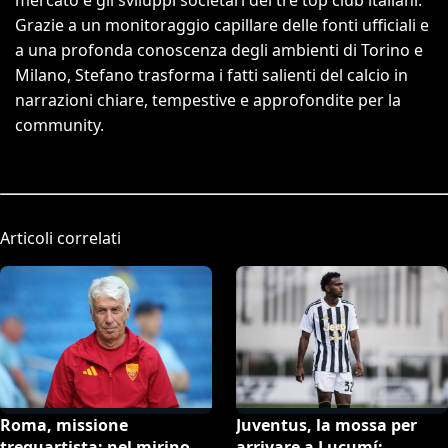
mercato e gli sviluppi societari dei tre top club italiani.
Grazie a un monitoraggio capillare delle fonti ufficiali e
a una profonda conoscenza degli ambienti di Torino e
Milano, Stefano trasforma i fatti salienti del calcio in
narrazioni chiare, tempestive e approfondite per la
community.
Articoli correlati
Roma, missione
Juventus, la mossa per
trequartista: nel mirino
arrivare a Lucumí: