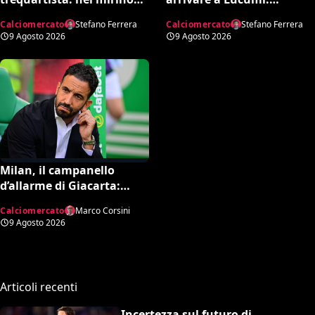
Rodrigo Mora
possibile inserimento di
Calciomercato
Stefano Ferrera
Calciomercato
Stefano Ferrera
Cabal come contropartita
9 Agosto 2026
9 Agosto 2026
Milan, il campanello
d’allarme di Giacarta:
scatta l’ora delle uscite per
Calciomercato
Marco Corsini
sbloccare Inacio e
9 Agosto 2026
Hojbjerg
Articoli recenti
Incertezza sul futuro di