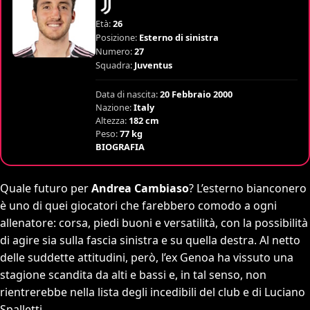
Età:
26
Posizione:
Esterno di sinistra
Numero:
27
Squadra:
Juventus
Data di nascita:
20 Febbraio 2000
Nazione:
Italy
Altezza:
182 cm
Peso:
77 kg
BIOGRAFIA
Quale futuro per
Andrea Cambiaso
? L’esterno bianconero
è uno di quei giocatori che farebbero comodo a ogni
allenatore: corsa, piedi buoni e versatilità, con la possibilità
di agire sia sulla fascia sinistra e su quella destra. Al netto
delle suddette attitudini, però, l’ex Genoa ha vissuto una
stagione scandita da alti e bassi e, in tal senso, non
rientrerebbe nella lista degli incedibili del club e di Luciano
Spalletti.