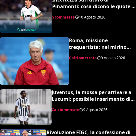
Pinamonti: cosa dicono le quote e
la squadra in pole per il bomber
Scommesse
10 Agosto 2026
Roma, missione
trequartista: nel mirino
Rodrigo Mora
Calciomercato
9 Agosto 2026
Juventus, la mossa per arrivare a
Lucumí: possibile inserimento di
Cabal come contropartita
Calciomercato
9 Agosto 2026
Rivoluzione FIGC, la confessione di