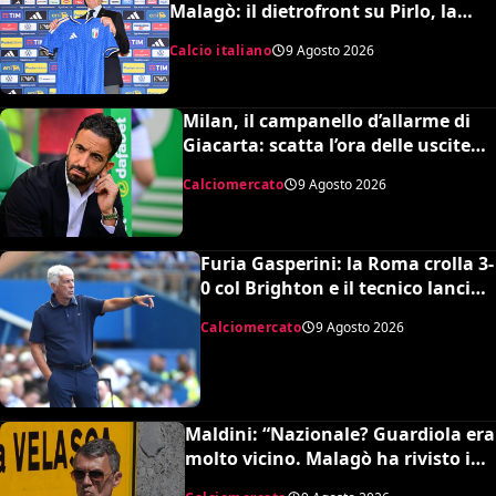
Malagò: il dietrofront su Pirlo, la
scelta Mancini e il nuovo volto
Calcio italiano
9 Agosto 2026
dell’Italia
Milan, il campanello d’allarme di
Giacarta: scatta l’ora delle uscite
per sbloccare Inacio e Hojbjerg
Calciomercato
9 Agosto 2026
Furia Gasperini: la Roma crolla 3-
0 col Brighton e il tecnico lancia
l’allarme mercato
Calciomercato
9 Agosto 2026
Maldini: “Nazionale? Guardiola era
molto vicino. Malagò ha rivisto i
patti, dovevo dimettermi”