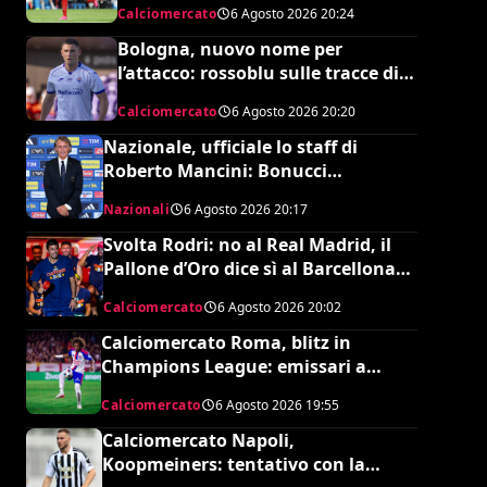
Calciomercato
6 Agosto 2026
20:24
Bologna, nuovo nome per
l’attacco: rossoblu sulle tracce di
Piccoli
Calciomercato
6 Agosto 2026
20:20
Nazionale, ufficiale lo staff di
Roberto Mancini: Bonucci
collaboratore, Bollini vice
Nazionali
6 Agosto 2026
20:17
Svolta Rodri: no al Real Madrid, il
Pallone d’Oro dice sì al Barcellona
per 50 milioni
Calciomercato
6 Agosto 2026
20:02
Calciomercato Roma, blitz in
Champions League: emissari a
Lione per Malick Fofana
Calciomercato
6 Agosto 2026
19:55
Calciomercato Napoli,
Koopmeiners: tentativo con la