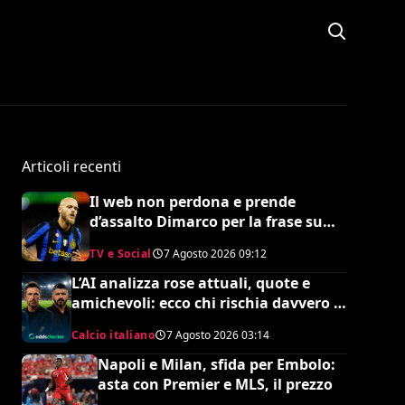
Articoli recenti
Il web non perdona e prende
d’assalto Dimarco per la frase su
Baresi (VIDEO)
TV e Social
7 Agosto 2026
09:12
L’AI analizza rose attuali, quote e
amichevoli: ecco chi rischia davvero di
retrocedere. C’è anche
Calcio italiano
7 Agosto 2026
03:14
un’insospettabile
Napoli e Milan, sfida per Embolo:
asta con Premier e MLS, il prezzo