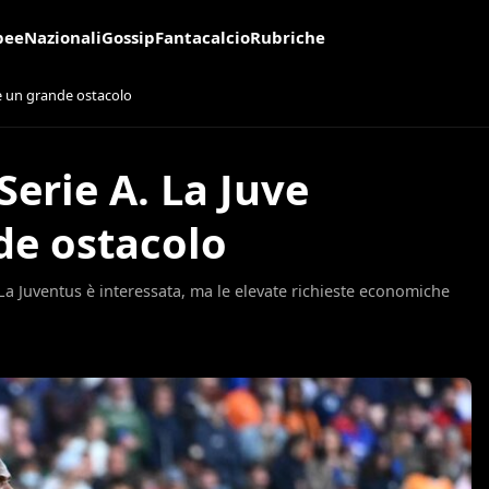
pee
Nazionali
Gossip
Fantacalcio
Rubriche
’è un grande ostacolo
Serie A. La Juve
de ostacolo
. La Juventus è interessata, ma le elevate richieste economiche