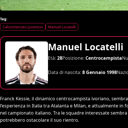
Tag:
Calciomercato Juventus
Manuel Locatelli
Manuel Locatelli
Età:
28
Posizione:
Centrocampista
Nu
Data di nascita:
8 Gennaio 1998
Nazi
Franck Kessie, il dinamico centrocampista ivoriano, sembra
l’esperienza in Italia tra Atalanta e Milan, e attualmente in f
nel campionato italiano. Tra le squadre interessate sembra
potrebbero ostacolare il suo rientro.