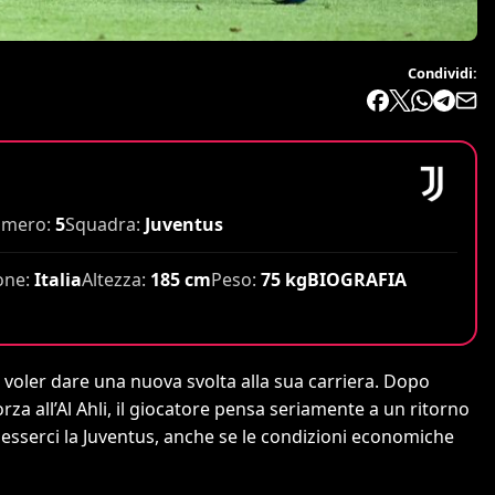
Condividi:
mero:
5
Squadra:
Juventus
one:
Italia
Altezza:
185 cm
Peso:
75 kg
BIOGRAFIA
 voler dare una nuova svolta alla sua carriera. Dopo
orza all’Al Ahli, il giocatore pensa seriamente a un ritorno
 esserci la Juventus, anche se le condizioni economiche