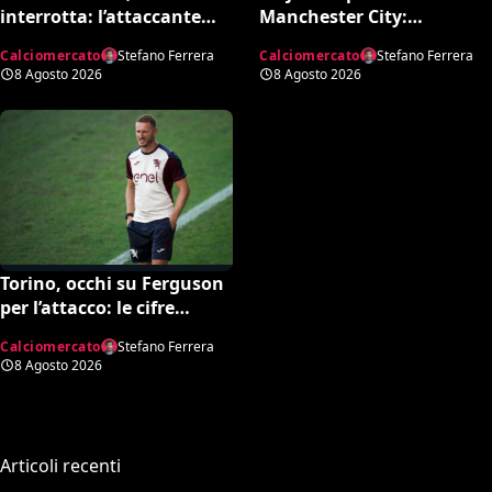
interrotta: l’attaccante
Manchester City:
croato rifiuta il
Nottingham Forest in
Calciomercato
Stefano Ferrera
Calciomercato
Stefano Ferrera
trasferimento
pressing
8 Agosto 2026
8 Agosto 2026
Torino, occhi su Ferguson
per l’attacco: le cifre
dell’operazione
Calciomercato
Stefano Ferrera
8 Agosto 2026
Articoli recenti