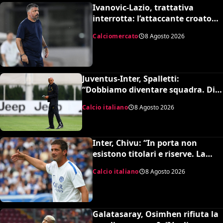
Ivanovic-Lazio, trattativa
interrotta: l’attaccante croato
rifiuta il trasferimento
Calciomercato
8 Agosto 2026
Juventus-Inter, Spalletti:
“Dobbiamo diventare squadra. Di
Gregorio? Cose che possono
Calcio italiano
8 Agosto 2026
capitare”
Inter, Chivu: “In porta non
esistono titolari e riserve. La
Juve è forte dirà la sua”
Calcio italiano
8 Agosto 2026
Galatasaray, Osimhen rifiuta la