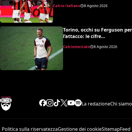
rossoneri 3-0 in amichevole
Calcio italiano
8 Agosto 2026
Torino, occhi su Ferguson per
l’attacco: le cifre
dell’operazione
Calciomercato
8 Agosto 2026
La redazione
Chi siamo
Politica sulla riservatezza
Gestione dei cookie
Sitemap
Feed