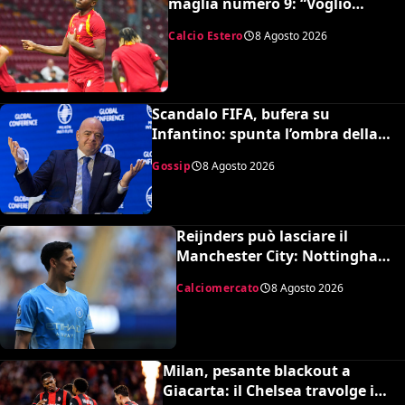
maglia numero 9: “Voglio
continuare con il 45”
Calcio Estero
8 Agosto 2026
Scandalo FIFA, bufera su
Infantino: spunta l’ombra della
presunta amante pagata dalla
Gossip
8 Agosto 2026
UEFA
Reijnders può lasciare il
Manchester City: Nottingham
Forest in pressing
Calciomercato
8 Agosto 2026
Milan, pesante blackout a
Giacarta: il Chelsea travolge i