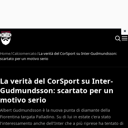
×
Home
Calciomercato
La verità del CorSport su Inter-Gudmundsson:
scartato per un motivo serio
La verità del CorSport su Inter-
Gudmundsson: scartato per un
motivo serio
Albert Gudmundsson è la nuova punta di diamante della
Fiorentina targata Palladino. Su di lui in estate c’era stato
l’interessamento anche dell’Inter che a più riprese ha tentato di