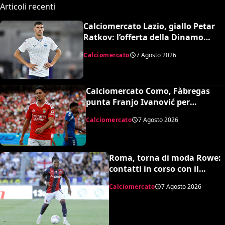
Articoli recenti
Calciomercato Lazio, giallo Petar
Ratkov: l’offerta della Dinamo
Mosca e la smentita dell’agente
Calciomercato
7 Agosto 2026
Calciomercato Como, Fàbregas
punta Franjo Ivanović per
l’attacco: il punto sulla trattativa
Calciomercato
7 Agosto 2026
Roma, torna di moda Rowe:
contatti in corso con il
Bologna
Calciomercato
7 Agosto 2026