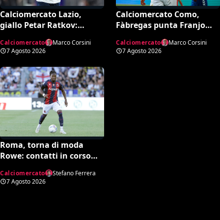
Calciomercato Lazio,
Calciomercato Como,
giallo Petar Ratkov:
Fàbregas punta Franjo
l’offerta della Dinamo
Ivanović per l’attacco: il
Calciomercato
Marco Corsini
Calciomercato
Marco Corsini
Mosca e la smentita
punto sulla trattativa
7 Agosto 2026
7 Agosto 2026
dell’agente
Roma, torna di moda
Rowe: contatti in corso
con il Bologna
Calciomercato
Stefano Ferrera
7 Agosto 2026