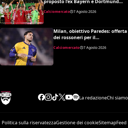
proposto l’ex Bayern e Dortmund
Raphaël Guerreiro per il nuovo
Calciomercato
7 Agosto 2026
modulo
Milan, obiettivo Paredes: offerta
dei rossoneri per il
centrocampista argentino
Calciomercato
7 Agosto 2026
La redazione
Chi siamo
Politica sulla riservatezza
Gestione dei cookie
Sitemap
Feed