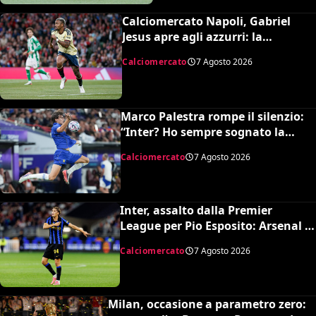
Calciomercato Napoli, Gabriel
Jesus apre agli azzurri: la
situazione e il prezzo dell’Arsenal
Calciomercato
7 Agosto 2026
Marco Palestra rompe il silenzio:
“Inter? Ho sempre sognato la
Premier League e il Chelsea”
Calciomercato
7 Agosto 2026
Inter, assalto dalla Premier
League per Pio Esposito: Arsenal e
United pronti al maxi rilancio
Calciomercato
7 Agosto 2026
Milan, occasione a parametro zero: