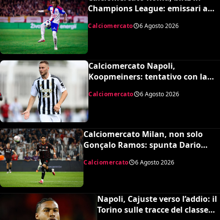
Champions League: emissari a
Lione per Malick Fofana
Calciomercato
6 Agosto 2026
Calciomercato Napoli,
Koopmeiners: tentativo con la
Juventus, la cifra per chiudere
Calciomercato
6 Agosto 2026
Calciomercato Milan, non solo
Gonçalo Ramos: spunta Dario
Osorio per l’attacco di Amorim
Calciomercato
6 Agosto 2026
Napoli, Cajuste verso l’addio: il
Torino sulle tracce del classe