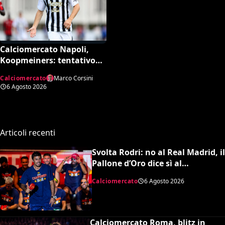
Calciomercato Napoli,
Koopmeiners: tentativo
con la Juventus, la cifra
Calciomercato
Marco Corsini
per chiudere
6 Agosto 2026
Articoli recenti
Svolta Rodri: no al Real Madrid, il
Pallone d’Oro dice sì al
Barcellona per 50 milioni
Calciomercato
6 Agosto 2026
Calciomercato Roma, blitz in