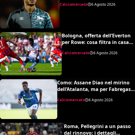
’99 svedese
Calciomercato
6 Agosto 2026
Bologna, offerta dell’Everton
per Rowe: cosa filtra in casa
rossoblu
Calciomercato
6 Agosto 2026
Como: Assane Diao nel mirino
dell’Atalanta, ma per Fabregas
non è in uscita
Calciomercato
6 Agosto 2026
Roma, Pellegrini a un passo
dal rinnovo: i dettagli