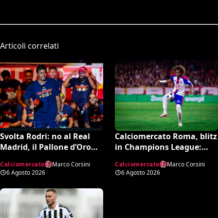
Articoli correlati
Calciomercato Roma, blitz
Svolta Rodri: no al Real
in Champions League:
Madrid, il Pallone d’Oro
emissari a Lione per
dice sì al Barcellona per 50
Calciomercato
Marco Corsini
Calciomercato
Marco Corsini
Malick Fofana
milioni
6 Agosto 2026
6 Agosto 2026