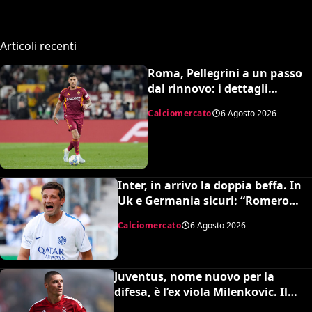
Articoli recenti
Roma, Pellegrini a un passo
dal rinnovo: i dettagli
dell’accordo
Calciomercato
6 Agosto 2026
Inter, in arrivo la doppia beffa. In
Uk e Germania sicuri: “Romero
all’Atletico e Diaby al Bayer”
Calciomercato
6 Agosto 2026
Juventus, nome nuovo per la
difesa, è l’ex viola Milenkovic. Il
Nottingham chiede quasi 30