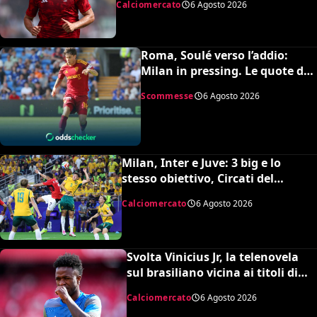
Calciomercato
6 Agosto 2026
milioni
Roma, Soulé verso l’addio:
Milan in pressing. Le quote dei
bookmakers
Scommesse
6 Agosto 2026
Milan, Inter e Juve: 3 big e lo
stesso obiettivo, Circati del
Parma. La richiesta è di 35 milioni
Calciomercato
6 Agosto 2026
Svolta Vinicius Jr, la telenovela
sul brasiliano vicina ai titoli di
coda: accordo monstre
Calciomercato
6 Agosto 2026