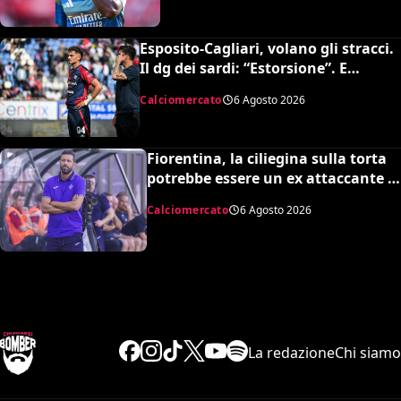
Esposito-Cagliari, volano gli stracci.
Il dg dei sardi: “Estorsione”. E
l’agente risponde in maniera
Calciomercato
6 Agosto 2026
durissima
Fiorentina, la ciliegina sulla torta
potrebbe essere un ex attaccante di
Grosso: occhi su Pinamonti
Calciomercato
6 Agosto 2026
La redazione
Chi siamo