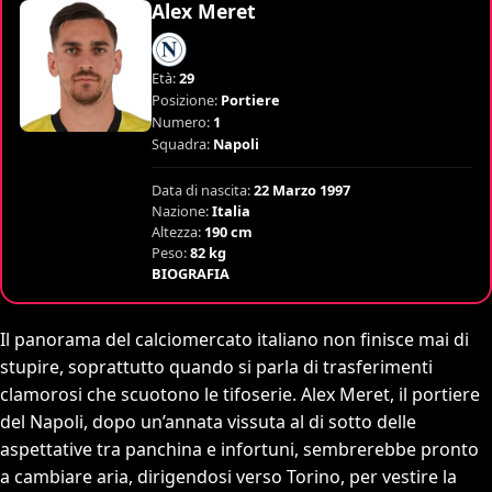
Alex Meret
Età:
29
Posizione:
Portiere
Numero:
1
Squadra:
Napoli
Data di nascita:
22 Marzo 1997
Nazione:
Italia
Altezza:
190 cm
Peso:
82 kg
BIOGRAFIA
Il panorama del calciomercato italiano non finisce mai di
stupire, soprattutto quando si parla di trasferimenti
clamorosi che scuotono le tifoserie. Alex Meret, il portiere
del Napoli, dopo un’annata vissuta al di sotto delle
aspettative tra panchina e infortuni, sembrerebbe pronto
a cambiare aria, dirigendosi verso Torino, per vestire la