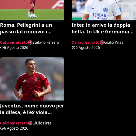
Roma, Pellegrini a un
Inter, in arrivo la doppia
passo dal rinnovo: i
beffa. In Uk e Germania
dettagli dell’accordo
sicuri: “Romero all’Atletico
Calciomercato
Stefano Ferrera
Calciomercato
Giulio Piras
e Diaby al Bayer”
6 Agosto 2026
6 Agosto 2026
Juventus, nome nuovo per
la difesa, è l’ex viola
Milenkovic. Il Nottingham
Calciomercato
Giulio Piras
chiede quasi 30 milioni
6 Agosto 2026