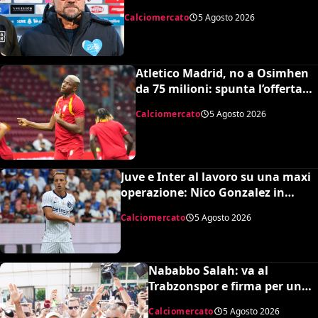
Sulemana in cima alla lista di
Calciomercato
5 Agosto 2026
Petrachi
Atletico Madrid, no a Osimhen
da 75 milioni: spunta l’offerta
del Tottenham
Calciomercato
5 Agosto 2026
Juve e Inter al lavoro su una maxi
operazione: Nico Gonzalez in
nerazzurro, Frattesi a Torino
Calciomercato
5 Agosto 2026
Nababbo Salah: va al
Trabzonspor e firma per una
cifra monstre
Calciomercato
5 Agosto 2026