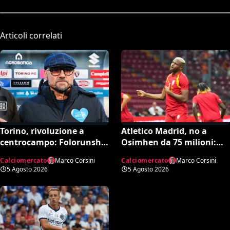
Articoli correlati
Torino, rivoluzione a
Atletico Madrid, no a
centrocampo: Folorunsho
Osimhen da 75 milioni:
e Sulemana in cima alla
spunta l’offerta del
Calciomercato
Marco Corsini
Calciomercato
Marco Corsini
lista di Petrachi
Tottenham
5 Agosto 2026
5 Agosto 2026