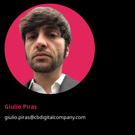
Giulio Piras
giulio.piras@cbdigitalcompany.com