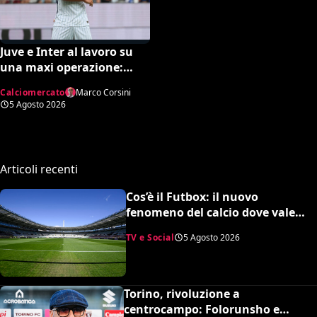
Juve e Inter al lavoro su
una maxi operazione:
Nico Gonzalez in
Calciomercato
Marco Corsini
nerazzurro, Frattesi a
5 Agosto 2026
Torino
Articoli recenti
Cos’è il Futbox: il nuovo
fenomeno del calcio dove vale
quasi tutto e scoppiano le risse
TV e Social
5 Agosto 2026
Torino, rivoluzione a
centrocampo: Folorunsho e