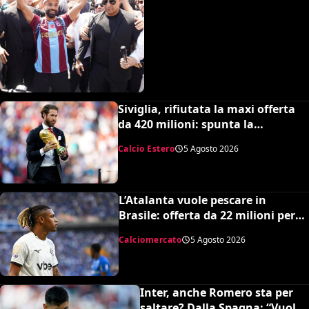
Siviglia, rifiutata la maxi offerta
da 420 milioni: spunta la
spiazzante clausola “anti-Ramos”
Calcio Estero
5 Agosto 2026
L’Atalanta vuole pescare in
Brasile: offerta da 22 milioni per
Danilo, il Botafogo ne vuole 35
Calciomercato
5 Agosto 2026
Inter, anche Romero sta per
saltare? Dalla Spagna: “Vuole