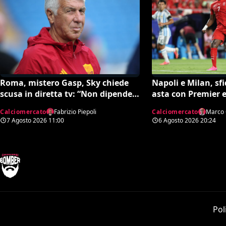
Roma, mistero Gasp, Sky chiede
Napoli e Milan, sf
scusa in diretta tv: “Non dipende
asta con Premier e
né da noi né da lui”. Colpo a
Calciomercato
Fabrizio Piepoli
Calciomercato
Marco 
sorpresa in arrivo?
7 Agosto 2026
11:00
6 Agosto 2026
20:24
Pol