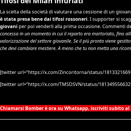
Tifosi del Milan infuriati
La scelta della società di valutare una cessione di un giova
è stata presa bene dai tifosi rossoneri
. I supporter si sca
giovani
per poi venderli alla prima occasione. Commenti del
concessa in un momento in cui il reparto era martoriato, fino alla
valorizzazione del settore giovanile. Se il più pronto viene gestito c
che devi cambiare mestiere. A meno che tu non metta una ricom
[twitter url=”https://x.com/Zincoritorna/status/181332166
[twitter url=”https://x.com/TMSDSVN/status/181349556632
Chiamarsi Bomber è ora su Whatsapp, iscriviti subito al