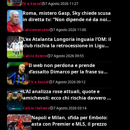
TV e Social
7 Agosto 2026
11:27
ed è da urlo
Roma, mistero Gasp, Sky chiede scusa
in diretta tv: “Non dipende né da noi
né da lui”. Colpo a sorpresa in arrivo?
Calciomercato
7 Agosto 2026
11:00
L’ex Atalanta Longoria inguaia l’OM: il
club rischia la retrocessione in Ligue 2
e svende tutti i suoi pezzi pregiati
Calcio Estero
7 Agosto 2026
09:55
Il web non perdona e prende
d’assalto Dimarco per la frase su
Baresi (VIDEO)
TV e Social
7 Agosto 2026
09:12
L’AI analizza rose attuali, quote e
amichevoli: ecco chi rischia davvero di
retrocedere. C’è anche
Calcio italiano
7 Agosto 2026
03:14
un’insospettabile
Napoli e Milan, sfida per Embolo:
asta con Premier e MLS, il prezzo