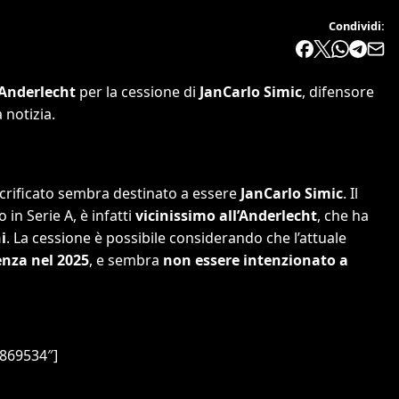
Condividi:
’Anderlecht
per la cessione di
JanCarlo Simic
, difensore
 notizia.
acrificato sembra destinato a essere
JanCarlo Simic
. Il
 in Serie A, è infatti
vicinissimo all’Anderlecht
, che ha
i
. La cessione è possibile considerando che l’attuale
enza nel 2025
, e sembra
non essere intenzionato a
6869534″]