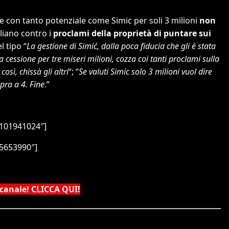
ne con tanto potenziale come Simic per soli 3 milioni
non
gliano contro i
proclami della proprietà di puntare sui
 tipo “
La gestione di Simić, dalla poca fiducia che gli è stata
 cessione per tre miseri milioni, cozza coi tanti proclami sulla
osì, chissà gli altri
“; “
Se valuti Simic solo 3 milioni vuol dire
pra a 4. Fine
.”
9101941024″]
5653990″]
 canale! CLICCA QUI!