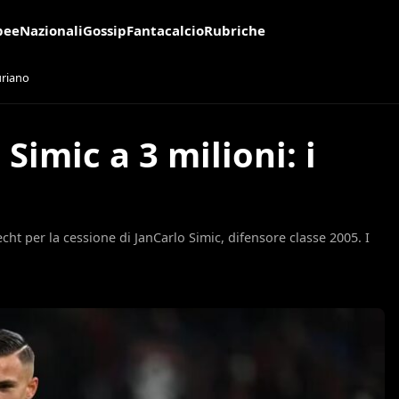
pee
Nazionali
Gossip
Fantacalcio
Rubriche
furiano
Simic a 3 milioni: i
echt per la cessione di JanCarlo Simic, difensore classe 2005. I