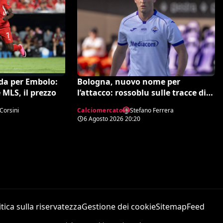
Bologna, nuovo nome per
ida per Embolo:
l’attacco: rossoblu sulle tracce di
 MLS, il prezzo
Piccoli
Calciomercato
Stefano Ferrera
Corsini
6 Agosto 2026
20:20
itica sulla riservatezza
Gestione dei cookie
Sitemap
Feed