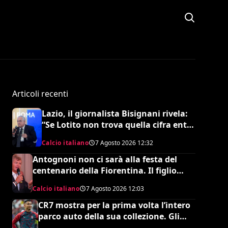
Articoli recenti
Lazio, il giornalista Bisignani rivela:
“Se Lotito non trova quella cifra entro
tale data il destino è segnato”
Calcio italiano
7 Agosto 2026
12:32
Antognoni non ci sarà alla festa del
centenario della Fiorentina. Il figlio
scrive una lettera al vetriolo a
Calcio italiano
7 Agosto 2026
12:03
Commisso jr. I motivi di questa scelta e
cosa sta succedendo
CR7 mostra per la prima volta l’intero
parco auto della sua collezione. Gli
esperti stimano il valore complessivo