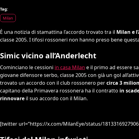
Tag:
Milan
È una notizia di stamattina l’accordo trovato tra il
Milan e l
classe 2005. I tifosi rossoneri non hanno preso bene questa
Simic vicino all’Anderlecht
Cominciano le cessioni
in casa Milan
e il primo ad essere s
giovane difensore serbo, classe 2005 con già un gol all’attivo
trovato un accordo con il club rossonero per
circa 3 milion
capitano della Primavera rossonera ha il contratto
in scad
rinnovare
il suo accordo con il Milan.
[twitter url=”https://x.com/MilanEye/status/181331692790