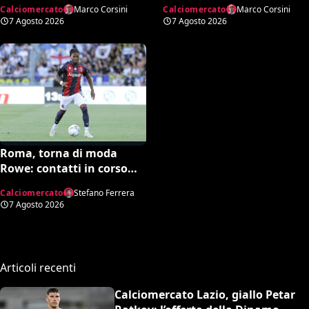
l’offerta della Dinamo
Ivanović per l’attacco: il
Calciomercato
Marco Corsini
Calciomercato
Marco Corsini
Mosca e la smentita
punto sulla trattativa
7 Agosto 2026
7 Agosto 2026
dell’agente
Roma, torna di moda
Rowe: contatti in corso
con il Bologna
Calciomercato
Stefano Ferrera
7 Agosto 2026
Articoli recenti
Calciomercato Lazio, giallo Petar