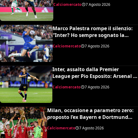
situazione e il prezzo dell’Arsenal
Calciomercato
7 Agosto 2026
Marco Palestra rompe il silenzio:
“Inter? Ho sempre sognato la
Premier League e il Chelsea”
Calciomercato
7 Agosto 2026
Inter, assalto dalla Premier
League per Pio Esposito: Arsenal e
United pronti al maxi rilancio
Calciomercato
7 Agosto 2026
Milan, occasione a parametro zero:
proposto l’ex Bayern e Dortmund
Raphaël Guerreiro per il nuovo
Calciomercato
7 Agosto 2026
modulo