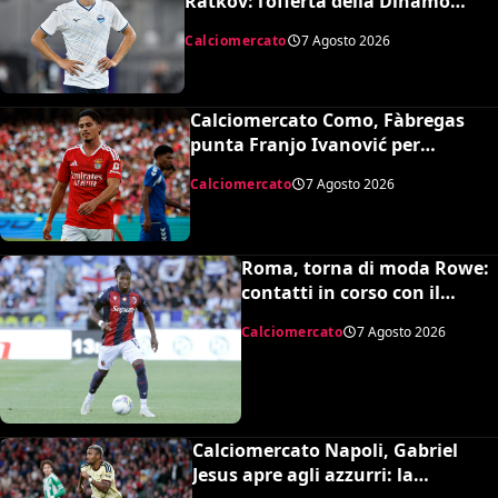
Ratkov: l’offerta della Dinamo
Mosca e la smentita dell’agente
Calciomercato
7 Agosto 2026
Calciomercato Como, Fàbregas
punta Franjo Ivanović per
l’attacco: il punto sulla trattativa
Calciomercato
7 Agosto 2026
Roma, torna di moda Rowe:
contatti in corso con il
Bologna
Calciomercato
7 Agosto 2026
Calciomercato Napoli, Gabriel
Jesus apre agli azzurri: la