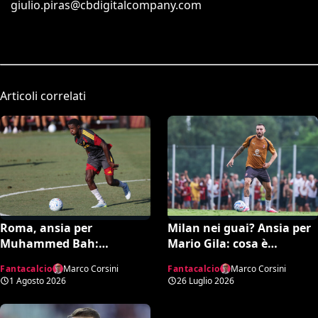
giulio.piras@cbdigitalcompany.com
Articoli correlati
Roma, ansia per
Milan nei guai? Ansia per
Muhammed Bah:
Mario Gila: cosa è
infortunio contro il Cardiff
successo nell’amichevole
Fantacalcio
Marco Corsini
Fantacalcio
Marco Corsini
e stop per il giovane di
col Celtic e quando torna
1 Agosto 2026
26 Luglio 2026
Gasperini