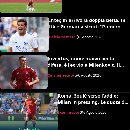
Inter, in arrivo la doppia beffa. In
Uk e Germania sicuri: “Romero
all’Atletico e Diaby al Bayer”
Calciomercato
6 Agosto 2026
Juventus, nome nuovo per la
difesa, è l’ex viola Milenkovic. Il
Nottingham chiede quasi 30
Calciomercato
6 Agosto 2026
milioni
Roma, Soulé verso l’addio:
Milan in pressing. Le quote dei
bookmakers
Scommesse
6 Agosto 2026