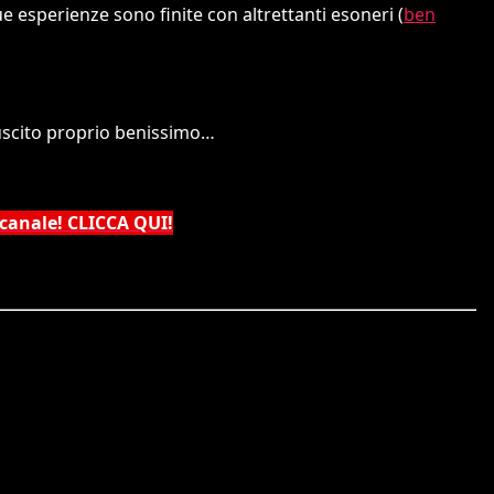
 esperienze sono finite con altrettanti esoneri (
ben
uscito proprio benissimo…
 canale! CLICCA QUI!