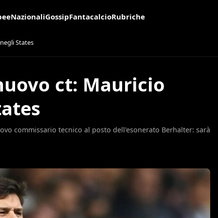
pee
Nazionali
Gossip
Fantacalcio
Rubriche
negli States
 nuovo ct: Mauricio
tates
vo commissario tecnico al posto dell'esonerato Berhalter: sarà