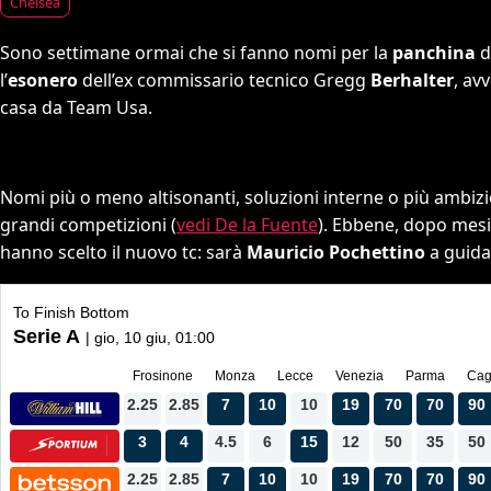
Chelsea
Sono settimane ormai che si fanno nomi per la
panchina
d
l’
esonero
dell’ex commissario tecnico Gregg
Berhalter
, av
casa da Team Usa.
Nomi più o meno altisonanti, soluzioni interne o più ambizio
grandi competizioni (
vedi De la Fuente
). Ebbene, dopo mesi d
hanno scelto il nuovo tc: sarà
Mauricio Pochettino
a guida