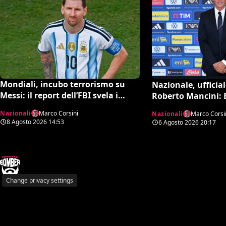
Mondiali, incubo terrorismo su
Nazionale, ufficiale
Messi: il report dell’FBI svela i
Roberto Mancini: 
piani sventati durante la Coppa
collaboratore, Boll
Nazionali
Marco Corsini
Nazionali
Marco Corsi
del Mondo
8 Agosto 2026
14:53
6 Agosto 2026
20:17
Change privacy settings
Pol