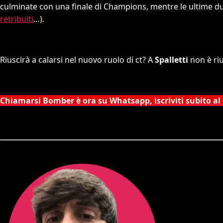
culminate con una finale di Champions, mentre le ultime due
retribuiti
…).
Riuscirà a calarsi nel nuovo ruolo di ct? A
Spalletti
non è ri
Chiamarsi Bomber è ora su Whatsapp, iscriviti subito al