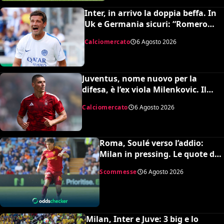
Inter, in arrivo la doppia beffa. In
Uk e Germania sicuri: “Romero
all’Atletico e Diaby al Bayer”
Calciomercato
6 Agosto 2026
Juventus, nome nuovo per la
difesa, è l’ex viola Milenkovic. Il
Nottingham chiede quasi 30
Calciomercato
6 Agosto 2026
milioni
Roma, Soulé verso l’addio:
Milan in pressing. Le quote dei
bookmakers
Scommesse
6 Agosto 2026
Milan, Inter e Juve: 3 big e lo