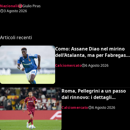
secondo ciclo azzurro? Chi
Nazionali
Giulio Piras
è Modica
3 Agosto 2026
Articoli recenti
Como: Assane Diao nel mirino
dell’Atalanta, ma per Fabregas
non è in uscita
Calciomercato
6 Agosto 2026
Roma, Pellegrini a un passo
dal rinnovo: i dettagli
dell’accordo
Calciomercato
6 Agosto 2026