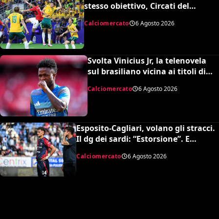
stesso obiettivo, Circati del
Parma. La richiesta è di 35 milioni
Calciomercato
6 Agosto 2026
Svolta Vinicius Jr, la telenovela
sul brasiliano vicina ai titoli di
coda: accordo monstre
Calciomercato
6 Agosto 2026
Esposito-Cagliari, volano gli stracci.
Il dg dei sardi: “Estorsione”. E
l’agente risponde in maniera
Calciomercato
6 Agosto 2026
durissima