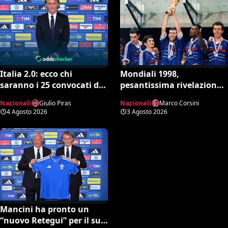
Italia 2.0: ecco chi
Mondiali 1998,
saranno i 25 convocati di
pesantissima rivelazione:
Mancini secondo l’AI tra
“Stop ai controlli
Nazionali
Giulio Piras
Nazionali
Marco Corsini
conferme e sorprese
antidoping nei confronti
4 Agosto 2026
3 Agosto 2026
della Francia”
Mancini ha pronto un
“nuovo Retegui” per il suo