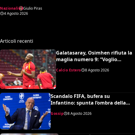
Mancini secondo l’AI tra
Nazionali
Giulio Piras
conferme e sorprese
4 Agosto 2026
Articoli recenti
Galatasaray, Osimhen rifiuta la
maglia numero 9: “Voglio
continuare con il 45”
Calcio Estero
8 Agosto 2026
Scandalo FIFA, bufera su
Infantino: spunta l’ombra della
presunta amante pagata dalla
Gossip
8 Agosto 2026
UEFA