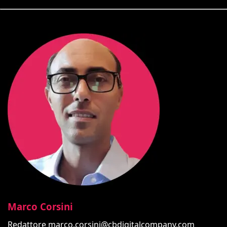
Marco Corsini
Redattore
marco.corsini@cbdigitalcompany.com