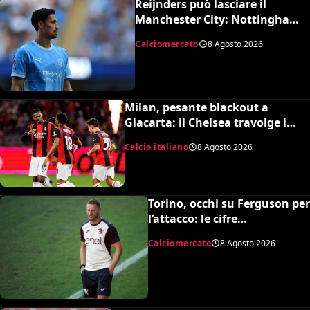
Reijnders può lasciare il
Manchester City: Nottingham
Forest in pressing
Calciomercato
8 Agosto 2026
Milan, pesante blackout a
Giacarta: il Chelsea travolge i
rossoneri 3-0 in amichevole
Calcio italiano
8 Agosto 2026
Torino, occhi su Ferguson per
l’attacco: le cifre
dell’operazione
Calciomercato
8 Agosto 2026