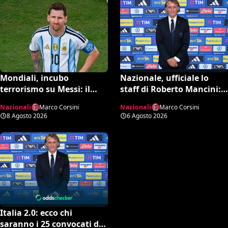
Mondiali, incubo
Nazionale, ufficiale lo
terrorismo su Messi: il
staff di Roberto Mancini:
report dell’FBI svela i piani
Bonucci collaboratore,
Nazionali
Marco Corsini
Nazionali
Marco Corsini
sventati durante la Coppa
Bollini vice
8 Agosto 2026
6 Agosto 2026
del Mondo
Italia 2.0: ecco chi
saranno i 25 convocati di