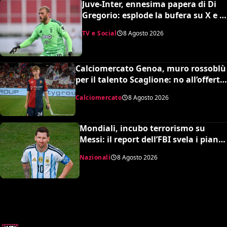
Juve-Inter, ennesima papera di Di
Gregorio: esplode la bufera su X e il
web chiede un nuovo portiere
TV e Social
8 Agosto 2026
Calciomercato Genoa, muro rossoblù
per il talento Scaglione: no all’offerta
da un milione del Borussia
Calciomercato
8 Agosto 2026
Dortmund
Mondiali, incubo terrorismo su
Messi: il report dell’FBI svela i piani
sventati durante la Coppa del
Nazionali
8 Agosto 2026
Mondo