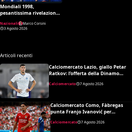
Mondiali 1998,
pesantissima rivelazione:
“Stop ai controlli
Nazionali
Marco Corsini
antidoping nei confronti
3 Agosto 2026
della Francia”
Articoli recenti
Calciomercato Lazio, giallo Petar
Ratkov: l’offerta della Dinamo
Mosca e la smentita dell’agente
Calciomercato
7 Agosto 2026
Calciomercato Como, Fàbregas
punta Franjo Ivanović per
l’attacco: il punto sulla trattativa
Calciomercato
7 Agosto 2026