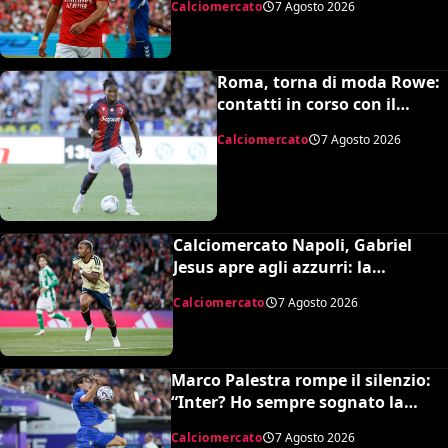
Calciomercato
7 Agosto 2026
Roma, torna di moda Rowe:
contatti in corso con il
Bologna
Calciomercato
7 Agosto 2026
Calciomercato Napoli, Gabriel
Jesus apre agli azzurri: la
situazione e il prezzo dell’Arsenal
Calciomercato
7 Agosto 2026
Marco Palestra rompe il silenzio:
“Inter? Ho sempre sognato la
Premier League e il Chelsea”
Calciomercato
7 Agosto 2026