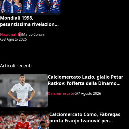
Mondiali 1998,
pesantissima rivelazione:
“Stop ai controlli
Nazionali
Marco Corsini
antidoping nei confronti
3 Agosto 2026
della Francia”
Articoli recenti
Calciomercato Lazio, giallo Petar
Ratkov: l’offerta della Dinamo
Mosca e la smentita dell’agente
Calciomercato
7 Agosto 2026
Calciomercato Como, Fàbregas
punta Franjo Ivanović per
l’attacco: il punto sulla trattativa