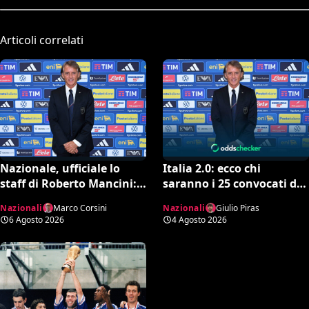
Articoli correlati
Nazionale, ufficiale lo
Italia 2.0: ecco chi
staff di Roberto Mancini:
saranno i 25 convocati di
Bonucci collaboratore,
Mancini secondo l’AI tra
Nazionali
Marco Corsini
Nazionali
Giulio Piras
Bollini vice
conferme e sorprese
6 Agosto 2026
4 Agosto 2026