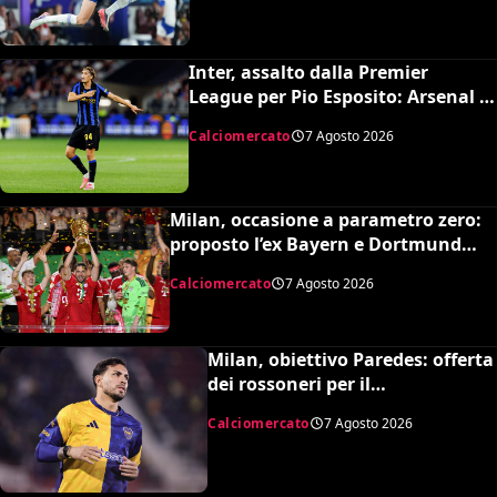
Inter, assalto dalla Premier
League per Pio Esposito: Arsenal e
United pronti al maxi rilancio
Calciomercato
7 Agosto 2026
Milan, occasione a parametro zero:
proposto l’ex Bayern e Dortmund
Raphaël Guerreiro per il nuovo
Calciomercato
7 Agosto 2026
modulo
Milan, obiettivo Paredes: offerta
dei rossoneri per il
centrocampista argentino
Calciomercato
7 Agosto 2026