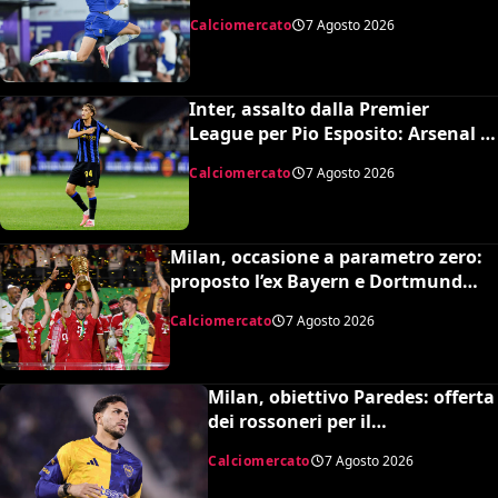
Premier League e il Chelsea”
Calciomercato
7 Agosto 2026
Inter, assalto dalla Premier
League per Pio Esposito: Arsenal e
United pronti al maxi rilancio
Calciomercato
7 Agosto 2026
Milan, occasione a parametro zero:
proposto l’ex Bayern e Dortmund
Raphaël Guerreiro per il nuovo
Calciomercato
7 Agosto 2026
modulo
Milan, obiettivo Paredes: offerta
dei rossoneri per il
centrocampista argentino
Calciomercato
7 Agosto 2026