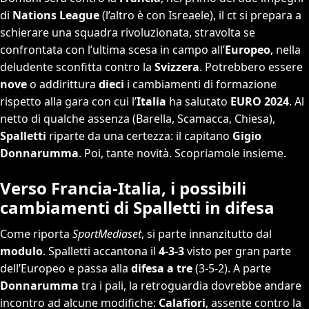
di
Nations League
(l’altro è con Isreaele), il ct si prepara a
schierare una squadra rivoluzionata, stravolta se
confrontata con l’ultima scesa in campo all’
Europeo
, nella
deludente sconfitta contro la
Svizzera
. Potrebbero essere
nove
o addirittura
dieci
i cambiamenti di formazione
rispetto alla gara con cui l’
Italia
ha salutato
EURO 2024
. Al
netto di qualche assenza (Barella, Scamacca, Chiesa),
Spalletti
riparte da una certezza: il capitano
Gigio
Donnarumma
. Poi, tante novità. Scopriamole insieme.
Verso Francia-Italia, i possibili
cambiamenti di Spalletti in difesa
Come riporta
SportMediaset
, si parte innanzitutto dal
modulo
. Spalletti accantona il
4-3-3
visto per gran parte
dell’Europeo e passa alla
difesa a tre
(3-5-2). A parte
Donnarumma
tra i pali, la retroguardia dovrebbe andare
incontro ad alcune modifiche:
Calafiori
, assente contro la