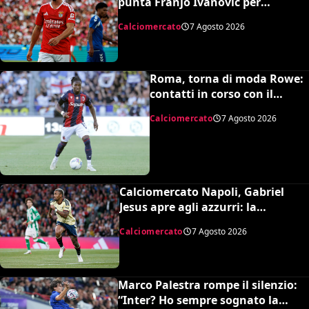
punta Franjo Ivanović per
l’attacco: il punto sulla trattativa
Calciomercato
7 Agosto 2026
Roma, torna di moda Rowe:
contatti in corso con il
Bologna
Calciomercato
7 Agosto 2026
Calciomercato Napoli, Gabriel
Jesus apre agli azzurri: la
situazione e il prezzo dell’Arsenal
Calciomercato
7 Agosto 2026
Marco Palestra rompe il silenzio:
“Inter? Ho sempre sognato la