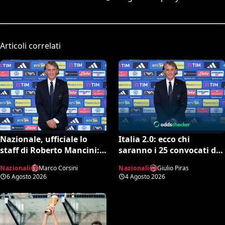
Articoli correlati
Nazionale, ufficiale lo
Italia 2.0: ecco chi
staff di Roberto Mancini:
saranno i 25 convocati di
Bonucci collaboratore,
Mancini secondo l’AI tra
Nazionali
Marco Corsini
Nazionali
Giulio Piras
Bollini vice
conferme e sorprese
6 Agosto 2026
4 Agosto 2026