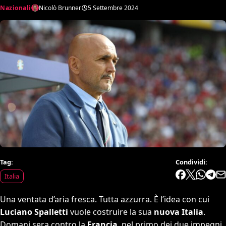
Nazionali
Nicolò Brunner
5 Settembre 2024
Tag:
Condividi:
Italia
Una ventata d’aria fresca. Tutta azzurra. È l’idea con cui
Luciano Spalletti
vuole costruire la sua
nuova
Italia
.
Domani sera contro la
Francia
, nel primo dei due impegni