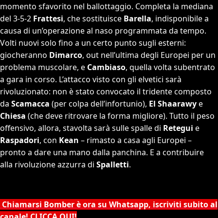
momento sfavorito nel ballottaggio. Completa la mediana
del 3-5-2
Frattesi
, che sostituisce
Barella
, indisponibile a
causa di un’operazione al naso programmata da tempo.
Volti nuovi solo fino a un certo punto sugli esterni:
giocheranno
Dimarco
, out nell’ultima degli Europei per un
problema muscolare, e
Cambiaso
, quella volta subentrato
a gara in corso. L’attacco visto con gli elvetici sarà
rivoluzionato: non è stato convocato il tridente composto
da
Scamacca
(per colpa dell’infortunio),
El Shaarawy
e
Chiesa
(che deve ritrovare la forma migliore). Tutto il peso
offensivo, allora, stavolta sarà sulle spalle di
Retegui
e
Raspadori
, con
Kean
– rimasto a casa agli Europei –
pronto a dare una mano dalla panchina. E a contribuire
alla rivoluzione azzurra di
Spalletti
.
Chiamarsi Bomber è ora su Whatsapp, iscriviti subito al
canale! CLICCA QUI!