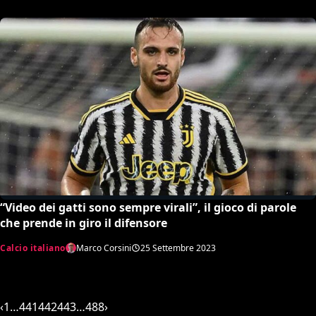
“Video dei gatti sono sempre virali”, il gioco di parole
che prende in giro il difensore
Calcio italiano
Marco Corsini
25 Settembre 2023
‹
1
…
441
442
443
…
488
›