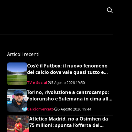
Articoli recenti
Cos’è il Futbox: il nuovo fenomeno
del calcio dove vale quasi tutto e
scoppiano le risse
TV e Social
5 Agosto 2026
19:50
Torino, rivoluzione a centrocampo:
Folorunsho e Sulemana in cima alla
lista di Petrachi
Calciomercato
5 Agosto 2026
19:44
Atletico Madrid, no a Osimhen da
75 milioni: spunta l’offerta del
Tottenham