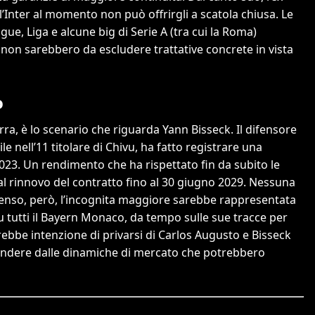
l’Inter al momento non può offrirgli a scatola chiusa. Le
e, Liga e alcune big di Serie A (tra cui la Roma)
, non sarebbero da escludere trattative concrete in vista
o
ra, è lo scenario che riguarda Yann Bisseck. Il difensore
 nell’11 titolare di Chivu, ha fatto registrare una
2023. Un rendimento che ha rispettato fin da subito le
 al rinnovo del contratto fino al 30 giugno 2029. Nessuna
al senso, però, l’incognita maggiore sarebbe rappresentata
su tutti il Bayern Monaco, da tempo sulle sue tracce per
vrebbe intenzione di privarsi di Carlos Augusto e Bisseck
pendere dalle dinamiche di mercato che potrebbero