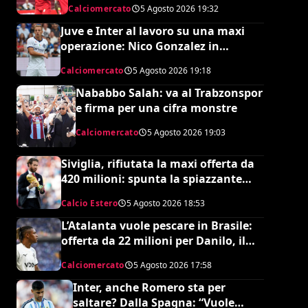
Calciomercato
5 Agosto 2026
19:32
Juve e Inter al lavoro su una maxi
operazione: Nico Gonzalez in
nerazzurro, Frattesi a Torino
Calciomercato
5 Agosto 2026
19:18
Nababbo Salah: va al Trabzonspor
e firma per una cifra monstre
Calciomercato
5 Agosto 2026
19:03
Siviglia, rifiutata la maxi offerta da
420 milioni: spunta la spiazzante
clausola “anti-Ramos”
Calcio Estero
5 Agosto 2026
18:53
L’Atalanta vuole pescare in Brasile:
offerta da 22 milioni per Danilo, il
Botafogo ne vuole 35
Calciomercato
5 Agosto 2026
17:58
Inter, anche Romero sta per
saltare? Dalla Spagna: “Vuole