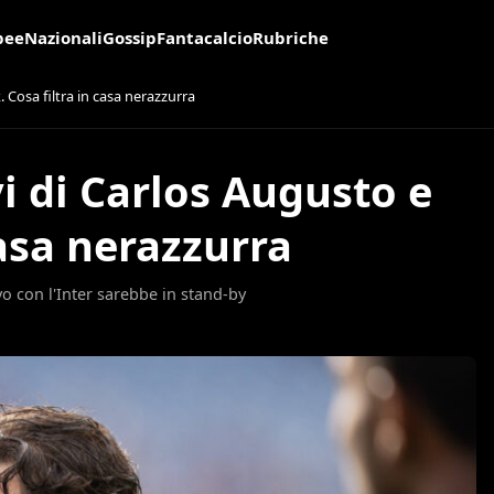
pee
Nazionali
Gossip
Fantacalcio
Rubriche
. Cosa filtra in casa nerazzurra
vi di Carlos Augusto e
casa nerazzurra
vo con l'Inter sarebbe in stand-by