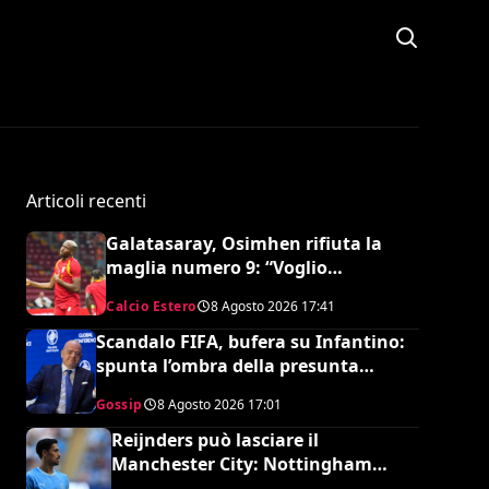
Articoli recenti
Galatasaray, Osimhen rifiuta la
maglia numero 9: “Voglio
continuare con il 45”
Calcio Estero
8 Agosto 2026
17:41
Scandalo FIFA, bufera su Infantino:
spunta l’ombra della presunta
amante pagata dalla UEFA
Gossip
8 Agosto 2026
17:01
Reijnders può lasciare il
Manchester City: Nottingham
Forest in pressing