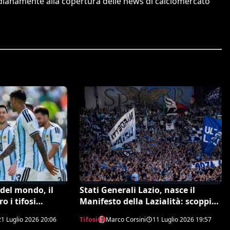
tidianamente alla copertura delle news di calciomercato
del mondo, il
Stati Generali Lazio, nasce il
o i tifosi
Manifesto della Lazialità: scoppia
lo: il video è
la polemica sulla scelta di Gattuso
21 Luglio 2026
20:06
Tifosi
Marco Corsini
11 Luglio 2026
19:57