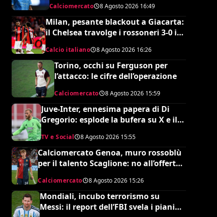
Calciomercato
8 Agosto 2026
16:49
Milan, pesante blackout a Giacarta:
il Chelsea travolge i rossoneri 3-0 in
amichevole
Calcio italiano
8 Agosto 2026
16:26
Torino, occhi su Ferguson per
l’attacco: le cifre dell’operazione
Calciomercato
8 Agosto 2026
15:59
Juve-Inter, ennesima papera di Di
Gregorio: esplode la bufera su X e il
web chiede un nuovo portiere
TV e Social
8 Agosto 2026
15:55
Calciomercato Genoa, muro rossoblù
per il talento Scaglione: no all’offerta
da un milione del Borussia Dortmund
Calciomercato
8 Agosto 2026
15:26
Mondiali, incubo terrorismo su
Messi: il report dell’FBI svela i piani