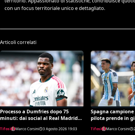
territorio. Appassionato di statistiche, contribuisce quo
con un focus territoriale unico e dettagliato.
Articoli correlati
Processo a Dumfries dopo 75
Spagna campione 
minuti: dai social al Real Madrid
pilota prende in gir
scoppia il caso virale
dell’Argentina in vo
Tifosi
Marco Corsini
3 Agosto 2026
19:03
Tifosi
Marco Corsini
virale