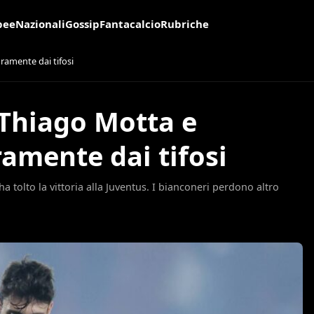
pee
Nazionali
Gossip
Fantacalcio
Rubriche
ramente dai tifosi
 Thiago Motta e
ramente dai tifosi
 tolto la vittoria alla Juventus. I bianconeri perdono altro