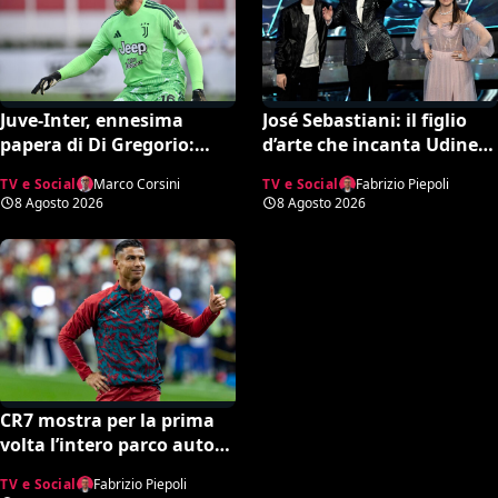
Juve-Inter, ennesima
José Sebastiani: il figlio
papera di Di Gregorio:
d’arte che incanta Udine.
esplode la bufera su X e il
A lui si deve il successo del
TV e Social
Marco Corsini
TV e Social
Fabrizio Piepoli
web chiede un nuovo
Festival di Sanremo, ora
8 Agosto 2026
8 Agosto 2026
portiere
sogna il debutto in Serie A
CR7 mostra per la prima
volta l’intero parco auto
della sua collezione. Gli
TV e Social
Fabrizio Piepoli
esperti stimano il valore