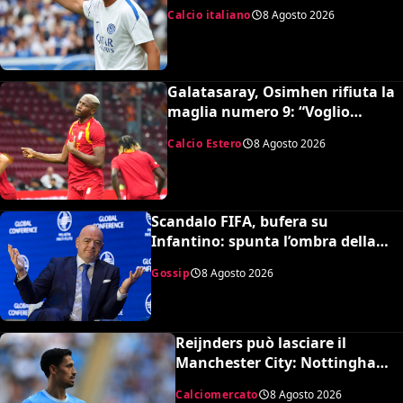
Juve è forte dirà la sua”
Calcio italiano
8 Agosto 2026
Galatasaray, Osimhen rifiuta la
maglia numero 9: “Voglio
continuare con il 45”
Calcio Estero
8 Agosto 2026
Scandalo FIFA, bufera su
Infantino: spunta l’ombra della
presunta amante pagata dalla
Gossip
8 Agosto 2026
UEFA
Reijnders può lasciare il
Manchester City: Nottingham
Forest in pressing
Calciomercato
8 Agosto 2026