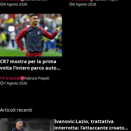
web chiede un nuovo
Festival di Sanremo, ora
8 Agosto 2026
8 Agosto 2026
portiere
sogna il debutto in Serie A
CR7 mostra per la prima
volta l’intero parco auto
della sua collezione. Gli
TV e Social
Fabrizio Piepoli
esperti stimano il valore
7 Agosto 2026
complessivo ed è da urlo
Articoli recenti
Ivanovic-Lazio, trattativa
interrotta: l’attaccante croato