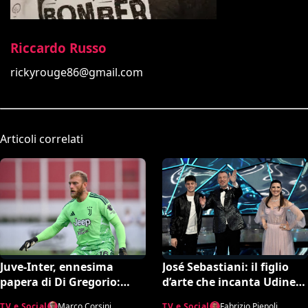
Riccardo Russo
rickyrouge86@gmail.com
Articoli correlati
Juve-Inter, ennesima
José Sebastiani: il figlio
papera di Di Gregorio:
d’arte che incanta Udine.
esplode la bufera su X e il
A lui si deve il successo del
TV e Social
Marco Corsini
TV e Social
Fabrizio Piepoli