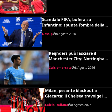
Scandalo FIFA, bufera su
Infantino: spunta l’ombra della
presunta amante pagata dalla
Gossip
8 Agosto 2026
UEFA
Reijnders può lasciare il
Manchester City: Nottingham
Forest in pressing
Calciomercato
8 Agosto 2026
Milan, pesante blackout a
Giacarta: il Chelsea travolge i
rossoneri 3-0 in amichevole
Calcio italiano
8 Agosto 2026