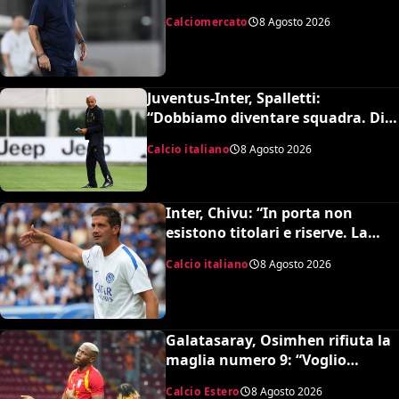
rifiuta il trasferimento
Calciomercato
8 Agosto 2026
Juventus-Inter, Spalletti:
“Dobbiamo diventare squadra. Di
Gregorio? Cose che possono
Calcio italiano
8 Agosto 2026
capitare”
Inter, Chivu: “In porta non
esistono titolari e riserve. La
Juve è forte dirà la sua”
Calcio italiano
8 Agosto 2026
Galatasaray, Osimhen rifiuta la
maglia numero 9: “Voglio
continuare con il 45”
Calcio Estero
8 Agosto 2026